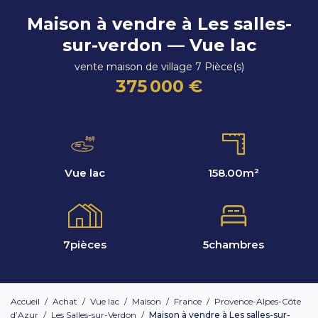
Maison à vendre à Les salles-
sur-verdon — Vue lac
vente maison de village 7 Pièce(s)
375 000 €
Vue lac
158.00
m²
7
pièces
5
chambres
Accueil
/
Achat
/
Vue lac
/
Maison
/
France
/
Provence-Alpes-Côte
d’Azur
/
Les Salles-sur-Verdon
/
Maison à vendre à Les salles-sur-