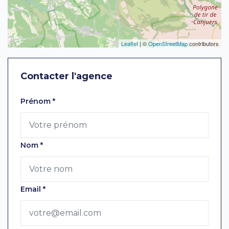
Leaflet
| ©
OpenStreetMap
contributors
Contacter l'agence
Laissez ce champ vide
Prénom
*
Nom
*
Email
*