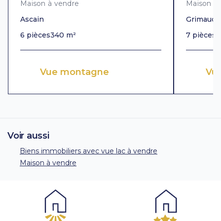
Maison à vendre
Maison à
Ascain
Grimaud
6 pièces
340 m²
7 pièces
3
Vue montagne
Vue
Voir aussi
Biens immobiliers avec vue lac à vendre
Maison à vendre