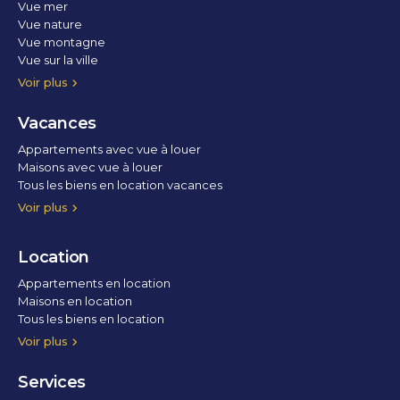
Vue mer
Vue nature
Vue montagne
Vue sur la ville
Vue parc
Vue fleuve
Vue lac
Vue marina / port
Voir plus
Vacances
Appartements avec vue à louer
Maisons avec vue à louer
Tous les biens en location vacances
Voir plus
Location
Appartements en location
Maisons en location
Tous les biens en location
Voir plus
Services