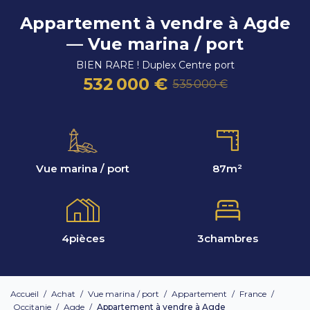
Appartement à vendre à Agde
— Vue marina / port
BIEN RARE ! Duplex Centre port
532 000 €
535 000 €
Vue marina / port
87
m²
4
pièces
3
chambres
Accueil
/
Achat
/
Vue marina / port
/
Appartement
/
France
/
Occitanie
/
Agde
/
Appartement à vendre à Agde