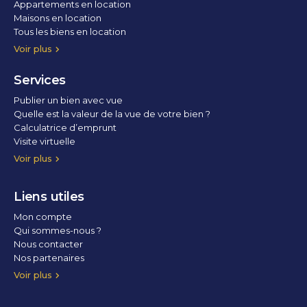
Appartements en location
Maisons en location
Tous les biens en location
Voir plus
Services
Publier un bien avec vue
Quelle est la valeur de la vue de votre bien ?
Calculatrice d’emprunt
Visite virtuelle
Home staging
Voir plus
Liens utiles
Mon compte
Qui sommes-nous ?
Nous contacter
Nos partenaires
Conditions Générales d’Utilisation
Politique de confidentialité
Politique des cookies
Voir plus