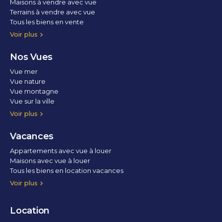
Maisons à vendre avec vue
Terrains à vendre avec vue
Tous les biens en vente
Voir plus
Nos Vues
Vue mer
Vue nature
Vue montagne
Vue sur la ville
Vue parc
Vue fleuve
Vue lac
Vue marina / port
Voir plus
Vacances
Appartements avec vue à louer
Maisons avec vue à louer
Tous les biens en location vacances
Voir plus
Location