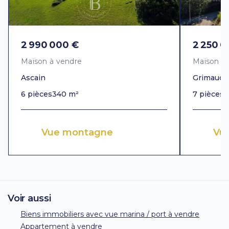
2 990 000 €
2 250 0
Maison à vendre
Maison à
Ascain
Grimaud
6 pièces
340 m²
7 pièces
3
Vue montagne
Vue
Voir aussi
Biens immobiliers avec vue marina / port à vendre
Appartement à vendre