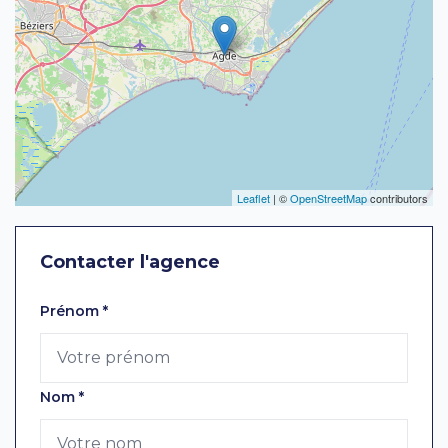
Leaflet
| ©
OpenStreetMap
contributors
Contacter l'agence
Laissez ce champ vide
Prénom
*
Nom
*