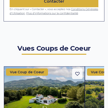
Contacter
En cliquant sur « Contacter », vous acceptez nos
Conditions Générales
d'Utilisation
.
Plus d'informations sur la confidentialité
Vues Coups de Coeur
Vue Coup de Coeur
Vue Coup