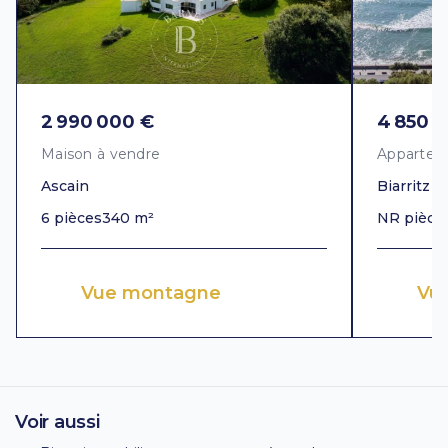
2 990 000 €
4 850 
Maison à vendre
Appartem
Ascain
Biarritz
6 pièces
340 m²
NR pièce
Vue montagne
Vu
Voir aussi