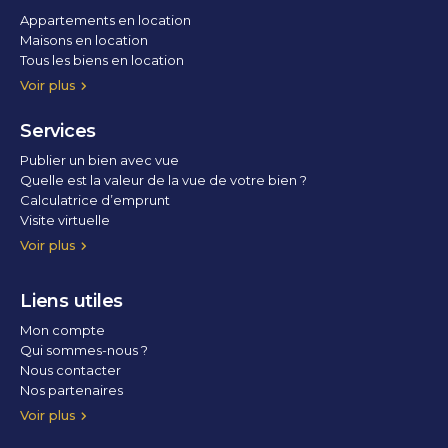
Appartements en location
Maisons en location
Tous les biens en location
Voir plus
Services
Publier un bien avec vue
Quelle est la valeur de la vue de votre bien ?
Calculatrice d’emprunt
Visite virtuelle
Home staging
Voir plus
Liens utiles
Mon compte
Qui sommes-nous ?
Nous contacter
Nos partenaires
Conditions Générales d’Utilisation
Politique de confidentialité
Politique des cookies
Voir plus