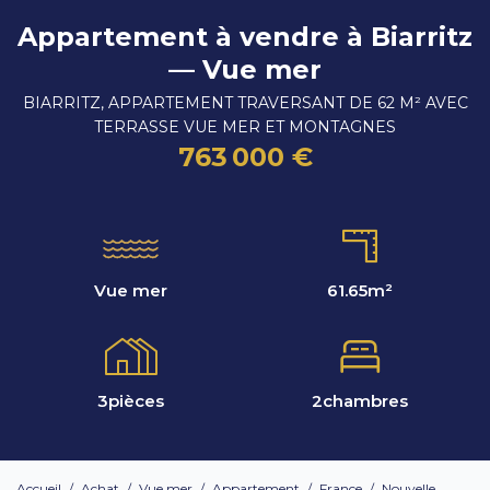
Appartement à vendre à Biarritz
— Vue mer
BIARRITZ, APPARTEMENT TRAVERSANT DE 62 M² AVEC
TERRASSE VUE MER ET MONTAGNES
763 000 €
Vue mer
61.65
m²
3
pièces
2
chambres
Accueil
/
Achat
/
Vue mer
/
Appartement
/
France
/
Nouvelle