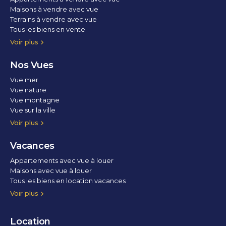
Maisons à vendre avec vue
Terrains à vendre avec vue
Tous les biens en vente
Voir plus
Nos Vues
Vue mer
Vue nature
Vue montagne
Vue sur la ville
Vue parc
Vue fleuve
Vue lac
Vue marina / port
Voir plus
Vacances
Appartements avec vue à louer
Maisons avec vue à louer
Tous les biens en location vacances
Voir plus
Location