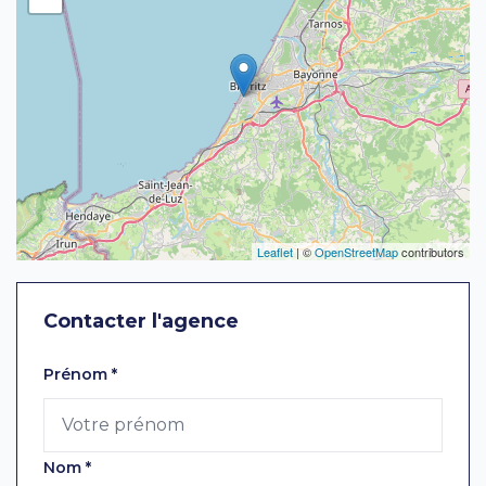
Leaflet
| ©
OpenStreetMap
contributors
Contacter l'agence
Laissez ce champ vide
Prénom
*
Nom
*