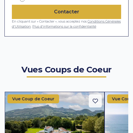
Contacter
En cliquant sur « Contacter », vous acceptez nos
Conditions Générales
d'Utilisation
.
Plus d'informations sur la confidentialité
Vues Coups de Coeur
Vue Coup de Coeur
Vue Coup