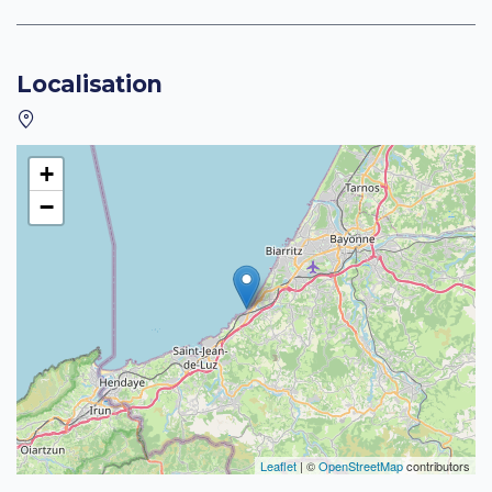
Localisation
+
−
Leaflet
| ©
OpenStreetMap
contributors