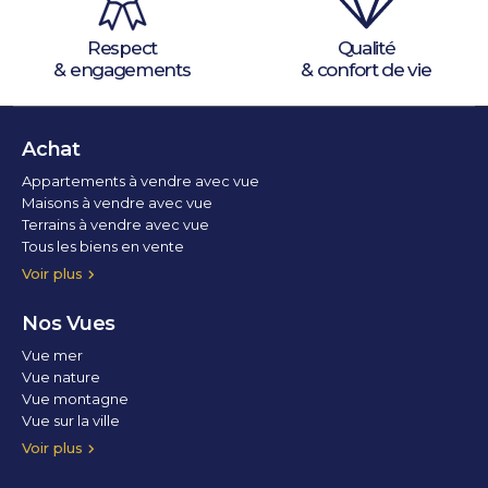
Respect
Qualité
& engagements
& confort de vie
Achat
Appartements à vendre avec vue
Maisons à vendre avec vue
Terrains à vendre avec vue
Tous les biens en vente
Voir plus
Nos Vues
Vue mer
Vue nature
Vue montagne
Vue sur la ville
Vue parc
Vue fleuve
Vue lac
Vue marina / port
Voir plus