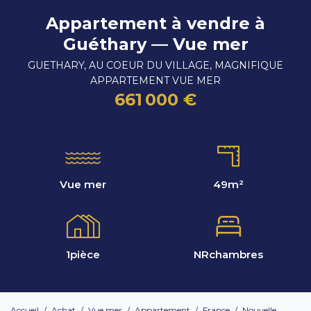
Appartement à vendre à
Guéthary — Vue mer
GUETHARY, AU COEUR DU VILLAGE, MAGNIFIQUE
APPARTEMENT VUE MER
661 000 €
Vue mer
49
m²
1
pièce
NR
chambres
Accueil
/
Achat
/
Vue mer
/
Appartement
/
France
/
Nouvelle