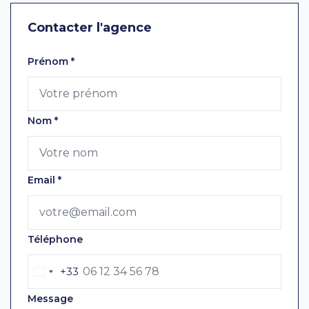
Contacter l'agence
Laissez ce champ vide
Prénom
*
Nom
*
Email
*
Téléphone
+33
Message