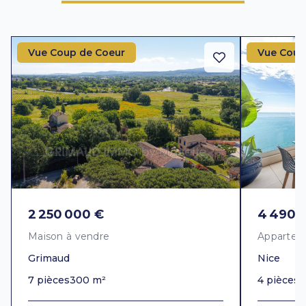
Vue Coup de Coeur
Vue Coup
2 250 000 €
4 490 
Maison à vendre
Appartem
Grimaud
Nice
7 pièces
300 m²
4 pièces
1