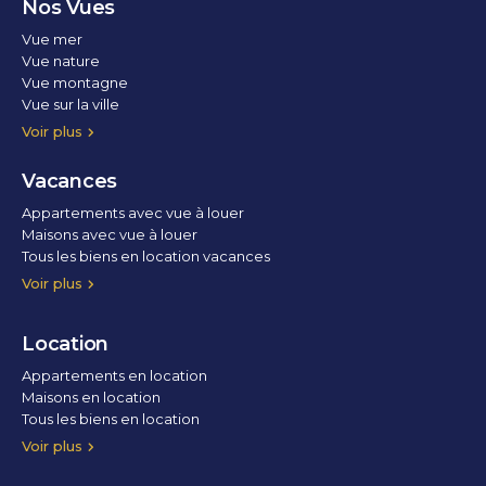
Nos Vues
Vue mer
Vue nature
Vue montagne
Vue sur la ville
Vue parc
Vue fleuve
Vue lac
Vue marina / port
Voir plus
Vacances
Appartements avec vue à louer
Maisons avec vue à louer
Tous les biens en location vacances
Voir plus
Location
Appartements en location
Maisons en location
Tous les biens en location
Voir plus