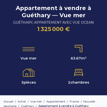
Appartement à vendre à
Guéthary — Vue mer
GUÉTHARY, APPARTEMENT AVEC VUE OCEAN
1 325 000 €
Vue mer
63.67
m²
3
pièces
2
chambres
Accueil
/
Achat
/
Vue mer
/
Appartement
/
France
/
Nouvelle
aquitaine
/
Guéthary
/
Appartement à vendre à Guéthary