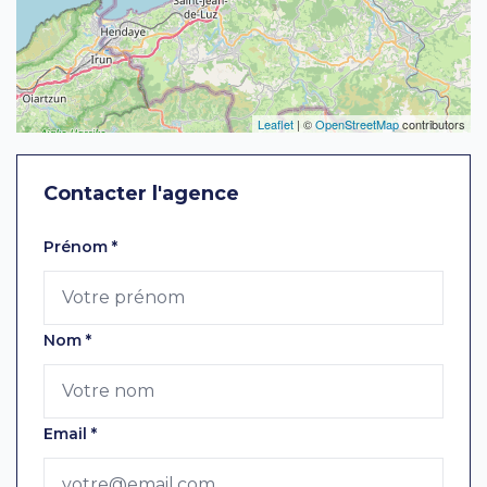
Leaflet
| ©
OpenStreetMap
contributors
Contacter l'agence
Laissez ce champ vide
Prénom
*
Nom
*
Email
*