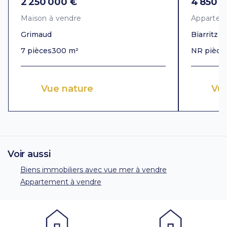
2 250 000 €
4 850 
Maison à vendre
Appartem
Grimaud
Biarritz
7 pièces
300 m²
NR pièce
Vue nature
Vu
Voir aussi
Biens immobiliers avec vue mer à vendre
Appartement à vendre