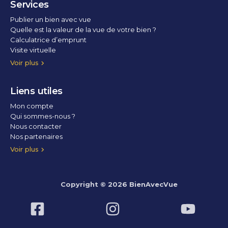
Services
Publier un bien avec vue
Quelle est la valeur de la vue de votre bien ?
Calculatrice d’emprunt
Visite virtuelle
Home staging
Voir plus
Liens utiles
Mon compte
Qui sommes-nous ?
Nous contacter
Nos partenaires
Conditions Générales d’Utilisation
Politique de confidentialité
Politique des cookies
Voir plus
Copyright © 2026 BienAvecVue