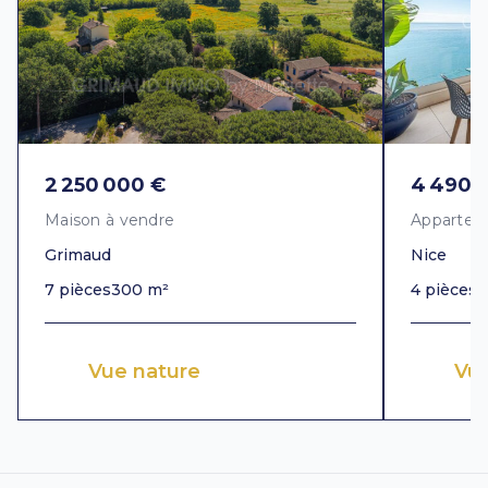
2 250 000 €
4 490 
Maison à vendre
Appartem
Grimaud
Nice
7 pièces
300 m²
4 pièces
1
Vue nature
Vu