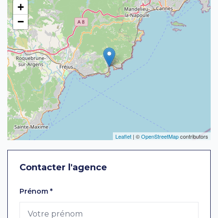
+
−
Leaflet
| ©
OpenStreetMap
contributors
Contacter l'agence
Laissez ce champ vide
Prénom
*