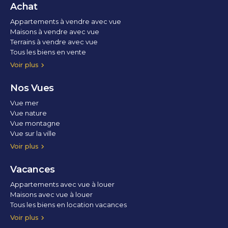
Achat
Appartements à vendre avec vue
Maisons à vendre avec vue
Terrains à vendre avec vue
Tous les biens en vente
Voir plus
Nos Vues
Vue mer
Vue nature
Vue montagne
Vue sur la ville
Vue parc
Vue fleuve
Vue lac
Vue marina / port
Voir plus
Vacances
Appartements avec vue à louer
Maisons avec vue à louer
Tous les biens en location vacances
Voir plus