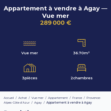
Appartement à vendre à Agay —
Vue mer
289 000 €
Vue mer
36.70
m²
3
pièces
2
chambres
Accueil
/
Achat
/
Vue mer
/
Appartement
/
France
/
Provence-
Alpes-Côte d’Azur
/
Agay
/
Appartement à vendre à Agay