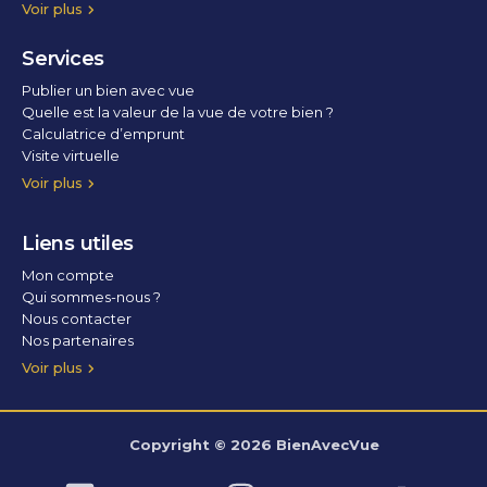
Voir plus
Services
Publier un bien avec vue
Quelle est la valeur de la vue de votre bien ?
Calculatrice d’emprunt
Visite virtuelle
Home staging
Voir plus
Liens utiles
Mon compte
Qui sommes-nous ?
Nous contacter
Nos partenaires
Conditions Générales d’Utilisation
Politique de confidentialité
Politique des cookies
Voir plus
Copyright © 2026 BienAvecVue