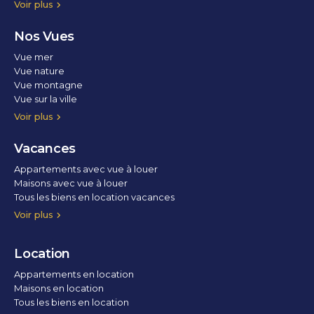
Voir plus
Nos Vues
Vue mer
Vue nature
Vue montagne
Vue sur la ville
Vue parc
Vue fleuve
Vue lac
Vue marina / port
Voir plus
Vacances
Appartements avec vue à louer
Maisons avec vue à louer
Tous les biens en location vacances
Voir plus
Location
Appartements en location
Maisons en location
Tous les biens en location