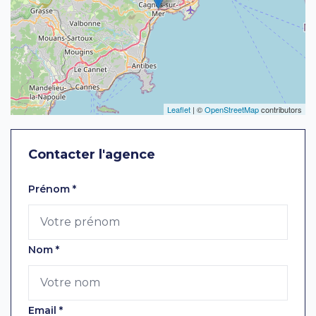
Leaflet
| ©
OpenStreetMap
contributors
Contacter l'agence
Laissez ce champ vide
Prénom
*
Nom
*
Email
*