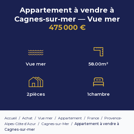
Appartement à vendre à
Cagnes-sur-mer — Vue mer
475 000 €
Vue mer
58.00
m²
2
pièces
1
chambre
Accueil
/
Achat
/
Vue mer
/
Appartement
/
France
/
Provence-
Alpes-Côte d’Azur
/
Cagnes-sur-Mer
/
Appartement à vendre à
Cagnes-sur-mer