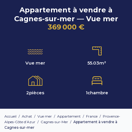
Appartement à vendre à
Cagnes-sur-mer — Vue mer
369 000 €
Vue mer
55.03
m²
2
pièces
1
chambre
Accueil
/
Achat
/
Vue mer
/
Appartement
/
France
/
Provence-
Alpes-Côte d’Azur
/
Cagnes-sur-Mer
/
Appartement à vendre à
Cagnes-sur-mer