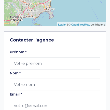
Leaflet
| ©
OpenStreetMap
contributors
Contacter l'agence
Laissez ce champ vide
Prénom
*
Nom
*
Email
*