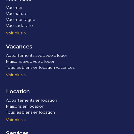
Vue mer
Vue nature
Vue montagne
Vue sur la ville
Vue parc
Vue fleuve
Vue lac
Vue marina / port
Voir plus
Vacances
Appartements avec vue à louer
Maisons avec vue à louer
Tous les biens en location vacances
Voir plus
Location
Appartements en location
Maisons en location
Tous les biens en location
Voir plus
Services