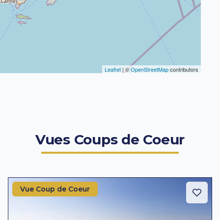
Leaflet
| ©
OpenStreetMap
contributors
Vues Coups de Coeur
Vue Coup de Coeur