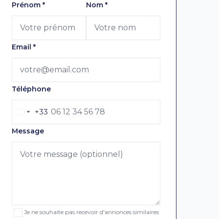
Laissez ce champ vide
Prénom
*
Nom
*
Email
*
Téléphone
+33
Message
Je ne souhaite pas recevoir d'annonces similaires