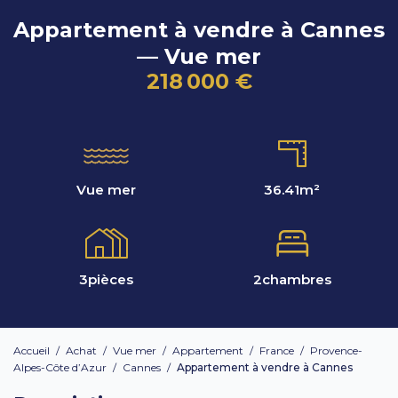
Appartement à vendre à Cannes
— Vue mer
218 000 €
Vue mer
36.41
m²
3
pièces
2
chambres
Accueil
/
Achat
/
Vue mer
/
Appartement
/
France
/
Provence-
Alpes-Côte d’Azur
/
Cannes
/
Appartement à vendre à Cannes