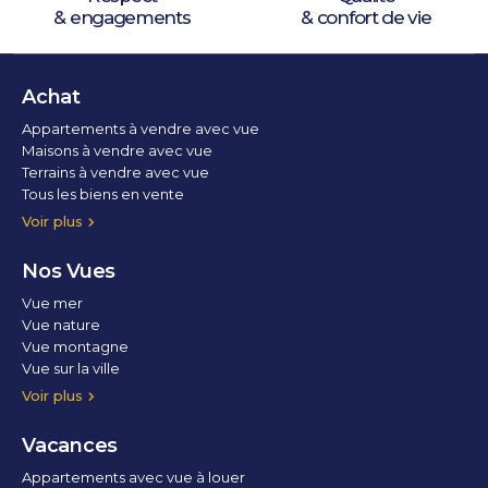
& engagements
& confort de vie
Achat
Appartements à vendre avec vue
Maisons à vendre avec vue
Terrains à vendre avec vue
Tous les biens en vente
Voir plus
Nos Vues
Vue mer
Vue nature
Vue montagne
Vue sur la ville
Vue parc
Vue fleuve
Vue lac
Vue marina / port
Voir plus
Vacances
Appartements avec vue à louer