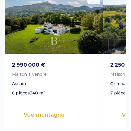
2 990 000 €
2 250 0
Maison à vendre
Maison à
Ascain
Grimaud
6 pièces
340 m²
7 pièces
3
Vue montagne
Vue