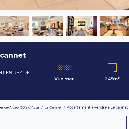
 cannet
NT EN REZ DE
Vue mer
245
m²
ence-Alpes-Côte d’Azur
/
Le Cannet
/
Appartement à vendre à Le cannet