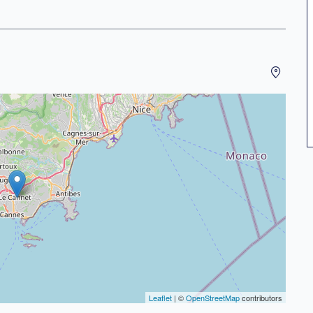
Leaflet
| ©
OpenStreetMap
contributors