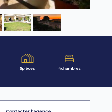
5
pièces
4
chambres
Contacter l'agence