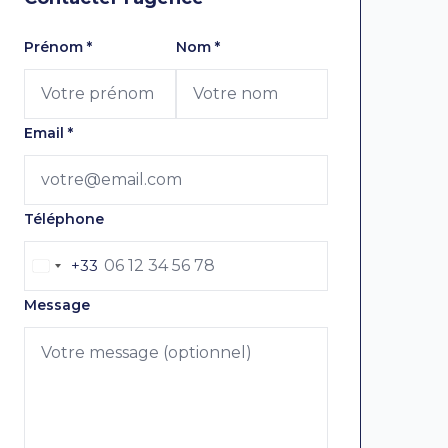
Laissez ce champ vide
Prénom
*
Nom
*
Email
*
Téléphone
+33
Message