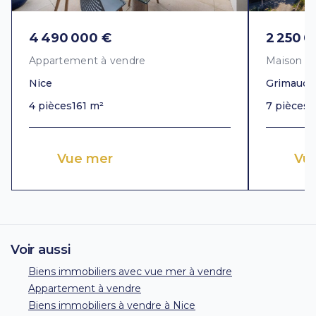
4 490 000 €
2 250 0
Appartement à vendre
Maison à
Nice
Grimaud
4 pièces
161 m²
7 pièces
3
Vue mer
Vue
Voir aussi
Biens immobiliers avec vue mer à vendre
Appartement à vendre
Biens immobiliers à vendre à Nice