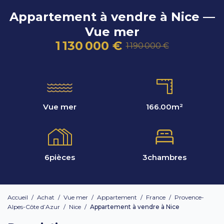
Appartement à vendre à Nice —
Vue mer
1 130 000 €
1 190 000 €
Vue mer
166.00
m²
6
pièces
3
chambres
Accueil
/
Achat
/
Vue mer
/
Appartement
/
France
/
Provence-
Alpes-Côte d’Azur
/
Nice
/
Appartement à vendre à Nice