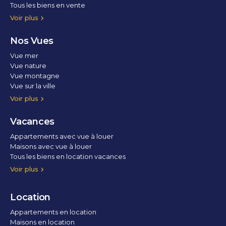
Tous les biens en vente
Voir plus
Nos Vues
Vue mer
Vue nature
Vue montagne
Vue sur la ville
Vue parc
Vue fleuve
Vue lac
Vue marina / port
Voir plus
Vacances
Appartements avec vue à louer
Maisons avec vue à louer
Tous les biens en location vacances
Voir plus
Location
Appartements en location
Maisons en location