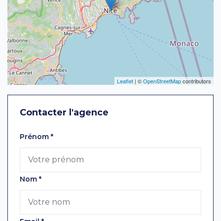
Leaflet
| ©
OpenStreetMap
contributors
Contacter l'agence
Laissez ce champ vide
Prénom
*
Nom
*