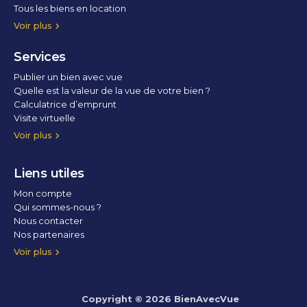
Tous les biens en location
Voir plus
Services
Publier un bien avec vue
Quelle est la valeur de la vue de votre bien ?
Calculatrice d’emprunt
Visite virtuelle
Home staging
Voir plus
Liens utiles
Mon compte
Qui sommes-nous ?
Nous contacter
Nos partenaires
Conditions Générales d’Utilisation
Politique de confidentialité
Politique des cookies
Voir plus
Copyright © 2026 BienAvecVue