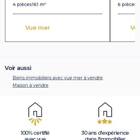
4 pièces
161 m²
6 pièces
3
Vue mer
Vu
Voir aussi
Biens immobiliers avec vue mer à vendre
Maison à vendre
100% certifié
30 ans d'expérience
avec vue
dans l'immobilier