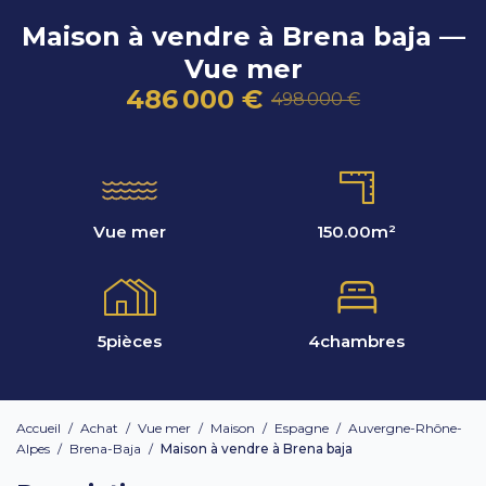
Maison à vendre à Brena baja —
Vue mer
486 000 €
498 000 €
Vue mer
150.00
m²
5
pièces
4
chambres
Accueil
/
Achat
/
Vue mer
/
Maison
/
Espagne
/
Auvergne-Rhône-
Alpes
/
Brena-Baja
/
Maison à vendre à Brena baja