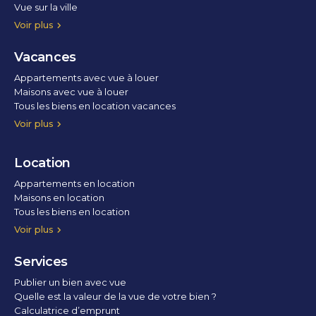
Vue sur la ville
Vue parc
Vue fleuve
Vue lac
Vue marina / port
Voir plus
Vacances
Appartements avec vue à louer
Maisons avec vue à louer
Tous les biens en location vacances
Voir plus
Location
Appartements en location
Maisons en location
Tous les biens en location
Voir plus
Services
Publier un bien avec vue
Quelle est la valeur de la vue de votre bien ?
Calculatrice d’emprunt