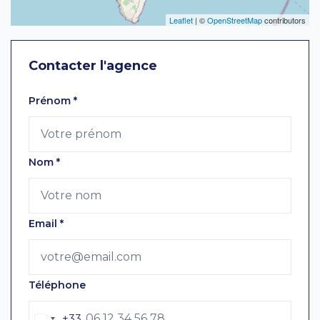
Leaflet
| ©
OpenStreetMap
contributors
Contacter l'agence
Laissez ce champ vide
Prénom
*
Nom
*
Email
*
Téléphone
+33