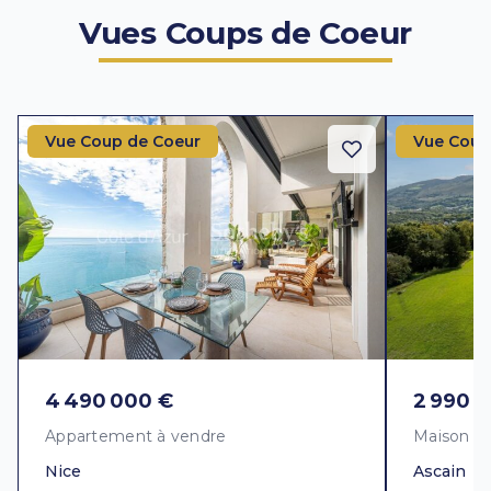
Vues Coups de Coeur
Vue Coup de Coeur
Vue Coup
4 490 000 €
2 990 
Appartement à vendre
Maison à
Nice
Ascain