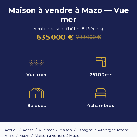
Maison à vendre à Mazo — Vue
mer
vente maison d'hôtes 8 Pièce(s)
635 000 €
799 000 €
Vue mer
251.00
m²
8
pièces
4
chambres
Accueil
/
Achat
/
Vue mer
/
Maison
/
Espagne
/
Auvergne-Rhône-
Alpes
/
Mazo
/
Maison à vendre à Mazo