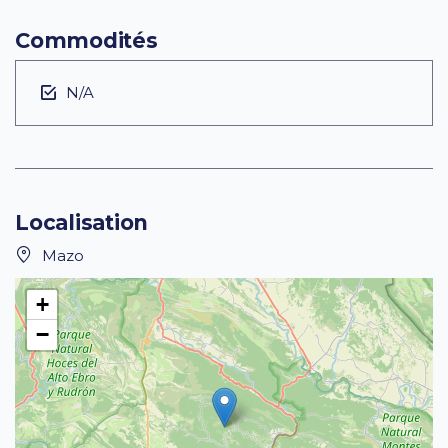
Commodités
N/A
Localisation
Mazo
+
−