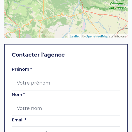
Leaflet
| ©
OpenStreetMap
contributors
Contacter l'agence
Laissez ce champ vide
Prénom
*
Nom
*
Email
*