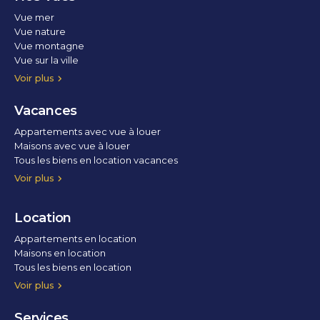
Vue mer
Vue nature
Vue montagne
Vue sur la ville
Vue parc
Vue fleuve
Vue lac
Vue marina / port
Voir plus
Vacances
Appartements avec vue à louer
Maisons avec vue à louer
Tous les biens en location vacances
Voir plus
Location
Appartements en location
Maisons en location
Tous les biens en location
Voir plus
Services