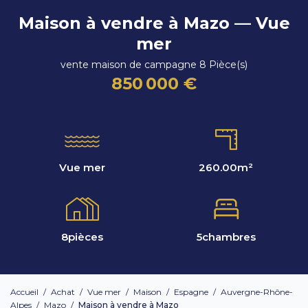
Maison à vendre à Mazo — Vue
mer
vente maison de campagne 8 Pièce(s)
850 000 €
Vue mer
260.00
m²
8
pièces
5
chambres
Accueil
/
Achat
/
Vue mer
/
Maison
/
Espagne
/
Auvergne-Rhône-
Alpes
/
Mazo
/
Maison à vendre à Mazo