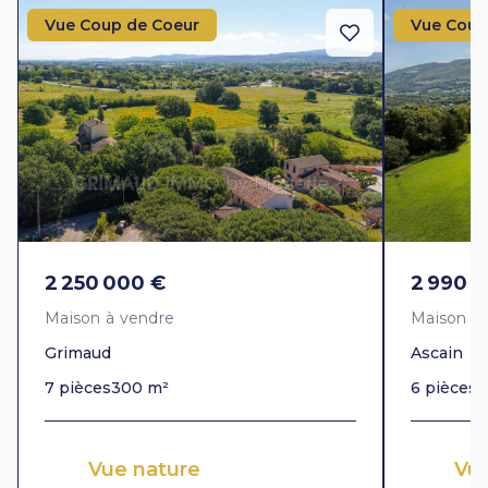
Vue Coup de Coeur
Vue Coup
2 250 000 €
2 990 
Maison à vendre
Maison à
Grimaud
Ascain
7 pièces
300 m²
6 pièces
3
Vue nature
Vu