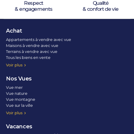
Respect
Qualité
& engagements
& confort de vie
Achat
Appartements à vendre avec vue
Maisons à vendre avec vue
Terrains à vendre avec vue
Tous les biens en vente
Voir plus
Nos Vues
Vue mer
Vue nature
Vue montagne
Vue sur la ville
Vue parc
Vue fleuve
Vue lac
Vue marina / port
Voir plus
Vacances