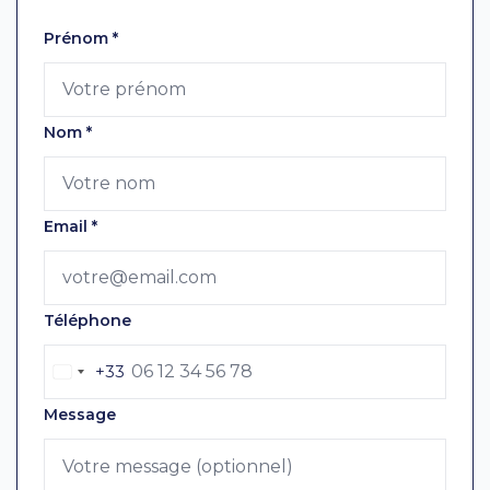
Laissez ce champ vide
Prénom
*
Nom
*
Email
*
Téléphone
+33
Message