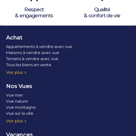
Respect
Qualité
& engagements
& confort de vie
Achat
Appartements à vendre avec vue
Maisons à vendre avec vue
Terrains à vendre avec vue
Tous les biens en vente
Voir plus
Nos Vues
Vue mer
Vue nature
Vue montagne
Vue sur la ville
Vue parc
Vue fleuve
Vue lac
Vue marina / port
Voir plus
Vacances