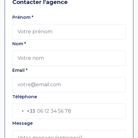
Contacter l'agence
Laissez ce champ vide
Prénom
*
Nom
*
Email
*
Téléphone
+33
Message