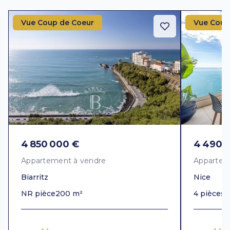
Vue Coup de Coeur
Vue Coup
4 850 000 €
4 490 
Appartement à vendre
Appartem
Biarritz
Nice
NR pièce
200 m²
4 pièces
1