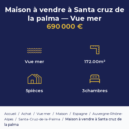
Maison à vendre à Santa cruz de
la palma — Vue mer
690 000 €
Vue mer
172.00
m²
5
pièces
3
chambres
Accueil
/
Achat
/
Vue mer
/
Maison
/
Espagne
/
Auvergne-Rhône-
Alpes
/
Santa-Cruz-de-la-Palma
/
Maison à vendre à Santa cruz de
la palma