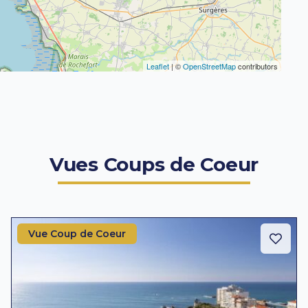
Leaflet
| ©
OpenStreetMap
contributors
Vues Coups de Coeur
Vue Coup de Coeur