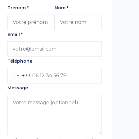
Laissez ce champ vide
Prénom
*
Nom
*
Email
*
Téléphone
+33
Message