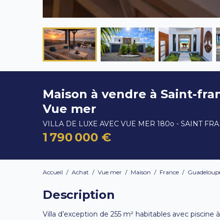
Maison à vendre à Saint-fra
Vue mer
VILLA DE LUXE AVEC VUE MER 180o - SAINT FR
1 790 000 €
Accueil
/
Achat
/
Vue mer
/
Maison
/
France
/
Guadeloup
Description
Villa d’exception de 255 m² habitables avec piscine