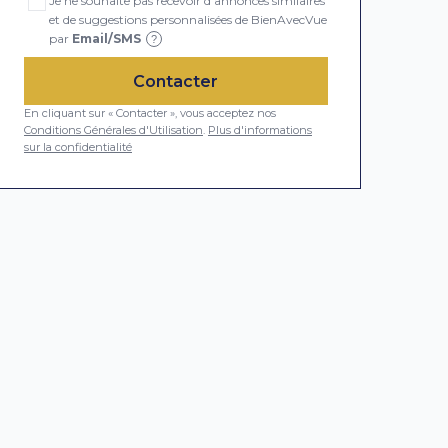
Je ne souhaite pas recevoir d'annonces similaires
et de suggestions personnalisées de BienAvecVue
par
Email/SMS
?
Contacter
En cliquant sur « Contacter », vous acceptez nos
Conditions Générales d'Utilisation
.
Plus d'informations
sur la confidentialité