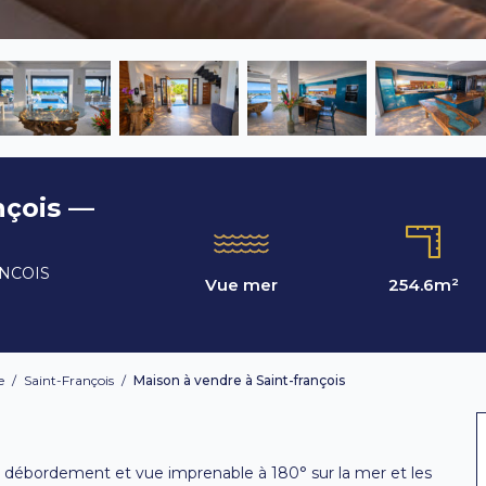
nçois —
ANCOIS
Vue mer
254.6
m²
e
/
Saint-François
/
Maison à vendre à Saint-françois
 à débordement et vue imprenable à 180° sur la mer et les