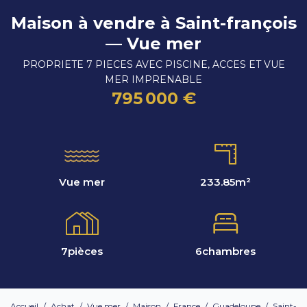
Maison à vendre à Saint-françois
— Vue mer
PROPRIETE 7 PIECES AVEC PISCINE, ACCES ET VUE
MER IMPRENABLE
795 000 €
Vue mer
233.85
m²
7
pièces
6
chambres
Accueil
/
Achat
/
Vue mer
/
Maison
/
France
/
Guadeloupe
/
Saint-