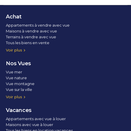
Achat
Appartements à vendre avec vue
Maisons à vendre avec vue
Terrains à vendre avec vue
Tous les biens en vente
Voir plus
Nos Vues
Vue mer
Vue nature
Vue montagne
Vue sur la ville
Vue parc
Vue fleuve
Vue lac
Vue marina / port
Voir plus
Vacances
Appartements avec vue à louer
Maisons avec vue à louer
Tous les biens en location vacances