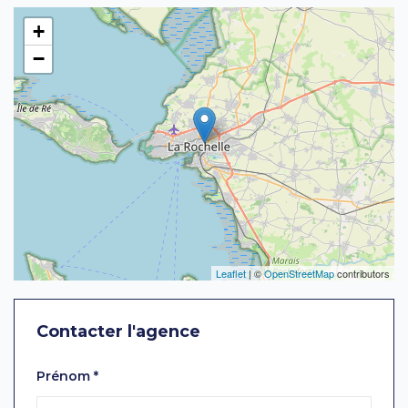
+
−
Leaflet
| ©
OpenStreetMap
contributors
Contacter l'agence
Laissez ce champ vide
Prénom
*