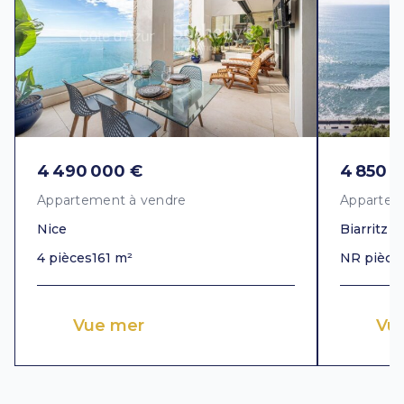
4 490 000 €
4 850 
Appartement à vendre
Appartem
Nice
Biarritz
4 pièces
161 m²
NR pièce
Vue mer
Vu