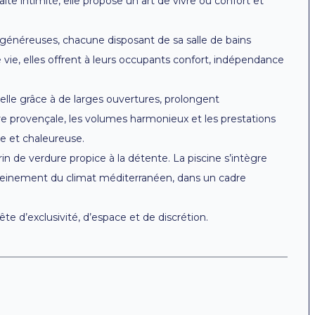
ite intimité, elle propose un art de vivre où confort et
 généreuses, chacune disposant de sa salle de bains
vie, elles offrent à leurs occupants confort, indépendance
elle grâce à de larges ouvertures, prolongent
ture provençale, les volumes harmonieux et les prestations
e et chaleureuse.
in de verdure propice à la détente. La piscine s’intègre
pleinement du climat méditerranéen, dans un cadre
te d’exclusivité, d’espace et de discrétion.