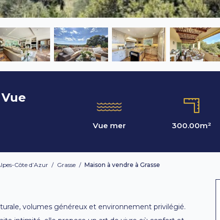
 Vue
Vue mer
300.00
m²
lpes-Côte d’Azur
/
Grasse
/
Maison à vendre à Grasse
turale, volumes généreux et environnement privilégié.