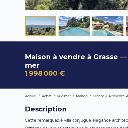
Maison à vendre à Grasse —
mer
1 998 000 €
Accueil
/
Achat
/
Vue mer
/
Maison
/
France
/
Provence-A
Description
Cette remarquable villa conjugue élégance architec