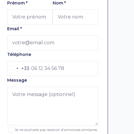
Laissez ce champ vide
Prénom
*
Nom
*
Email
*
Téléphone
+33
Message
Je ne souhaite pas recevoir d'annonces similaires