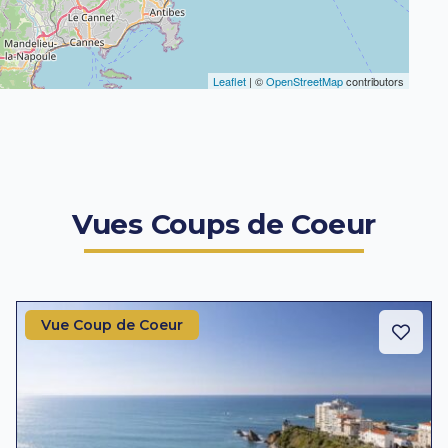
Leaflet
| ©
OpenStreetMap
contributors
Vues Coups de Coeur
Vue Coup de Coeur