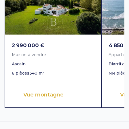
2 990 000 €
4 850 
Maison à vendre
Appartem
Ascain
Biarritz
6 pièces
340 m²
NR pièce
Vue montagne
Vu