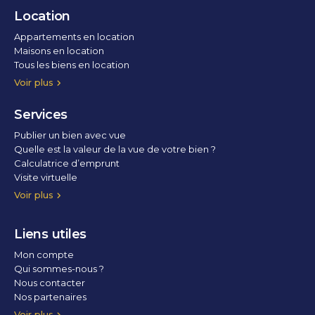
Location
Appartements en location
Maisons en location
Tous les biens en location
Voir plus
Services
Publier un bien avec vue
Quelle est la valeur de la vue de votre bien ?
Calculatrice d’emprunt
Visite virtuelle
Home staging
Voir plus
Liens utiles
Mon compte
Qui sommes-nous ?
Nous contacter
Nos partenaires
Conditions Générales d’Utilisation
Politique de confidentialité
Politique des cookies
Voir plus