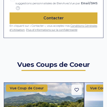
suggestions personnalisées de BienAvecVue par
Email/SMS
?
Contacter
En cliquant sur « Contacter », vous acceptez nos
Conditions Générales
d'Utilisation
.
Plus d'informations sur la confidentialité
Vues Coups de Coeur
Vue Coup de Coeur
Vue Coup