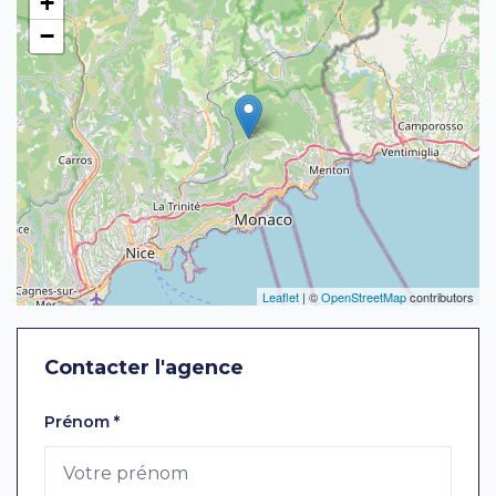
+
−
Leaflet
| ©
OpenStreetMap
contributors
Contacter l'agence
Laissez ce champ vide
Prénom
*