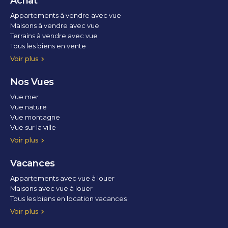
Achat
Appartements à vendre avec vue
Maisons à vendre avec vue
Terrains à vendre avec vue
Tous les biens en vente
Voir plus
Nos Vues
Vue mer
Vue nature
Vue montagne
Vue sur la ville
Vue parc
Vue fleuve
Vue lac
Vue marina / port
Voir plus
Vacances
Appartements avec vue à louer
Maisons avec vue à louer
Tous les biens en location vacances
Voir plus