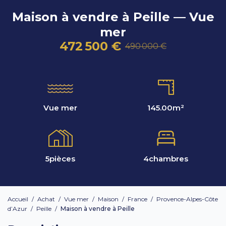
Maison à vendre à Peille — Vue
mer
472 500 €
490 000 €
Vue mer
145.00
m²
5
pièces
4
chambres
Accueil
/
Achat
/
Vue mer
/
Maison
/
France
/
Provence-Alpes-Côte
d’Azur
/
Peille
/
Maison à vendre à Peille