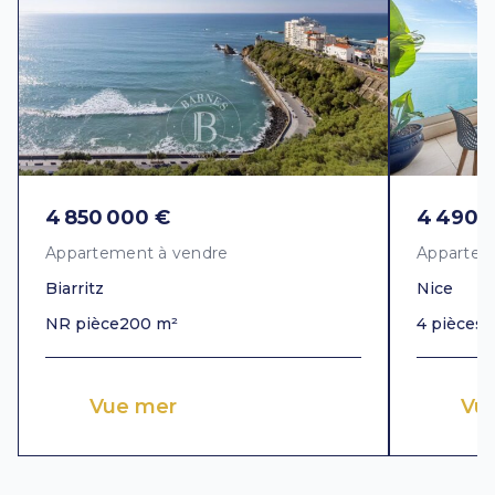
4 850 000 €
4 490 
Appartement à vendre
Appartem
Biarritz
Nice
NR pièce
200 m²
4 pièces
1
Vue mer
Vu