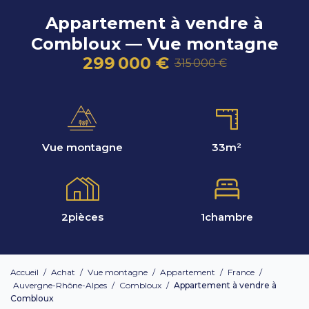
Appartement à vendre à
Combloux — Vue montagne
299 000 €
315 000 €
Vue montagne
33
m²
2
pièces
1
chambre
Accueil
/
Achat
/
Vue montagne
/
Appartement
/
France
/
Auvergne-Rhône-Alpes
/
Combloux
/
Appartement à vendre à
Combloux