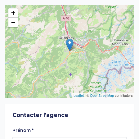
+
−
Leaflet
| ©
OpenStreetMap
contributors
Contacter l'agence
Laissez ce champ vide
Prénom
*