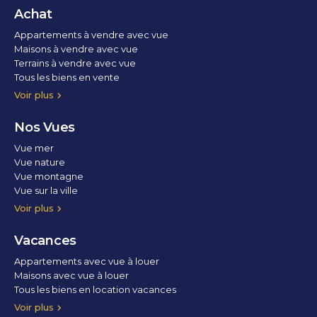
Achat
Appartements à vendre avec vue
Maisons à vendre avec vue
Terrains à vendre avec vue
Tous les biens en vente
Voir plus
Nos Vues
Vue mer
Vue nature
Vue montagne
Vue sur la ville
Vue parc
Vue fleuve
Vue lac
Vue marina / port
Voir plus
Vacances
Appartements avec vue à louer
Maisons avec vue à louer
Tous les biens en location vacances
Voir plus