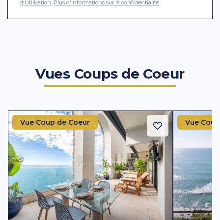
d'Utilisation
.
Plus d'informations sur la confidentialité
Vues Coups de Coeur
Vue Coup de Coeur
Vue Coup