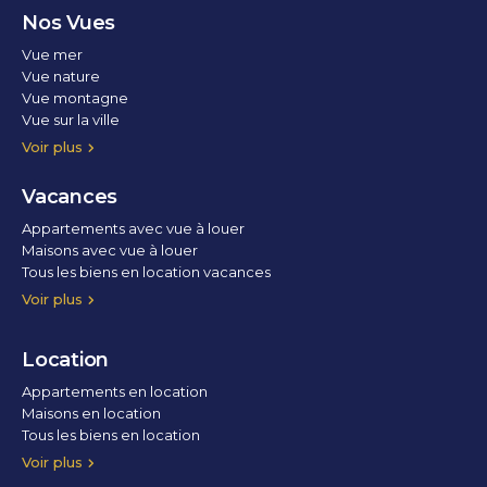
Nos Vues
Vue mer
Vue nature
Vue montagne
Vue sur la ville
Vue parc
Vue fleuve
Vue lac
Vue marina / port
Voir plus
Vacances
Appartements avec vue à louer
Maisons avec vue à louer
Tous les biens en location vacances
Voir plus
Location
Appartements en location
Maisons en location
Tous les biens en location
Voir plus