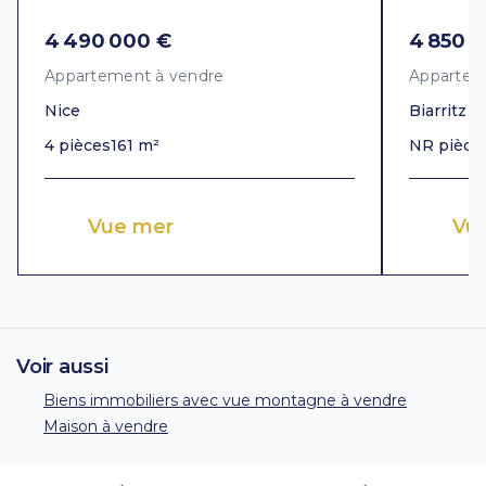
4 490 000 €
4 850 
Appartement à vendre
Appartem
Nice
Biarritz
4 pièces
161 m²
NR pièce
Vue mer
Vu
Voir aussi
Biens immobiliers avec vue montagne à vendre
Maison à vendre