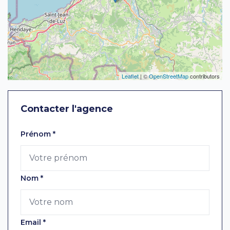
Leaflet
| ©
OpenStreetMap
contributors
Contacter l'agence
Laissez ce champ vide
Prénom
*
Nom
*
Email
*