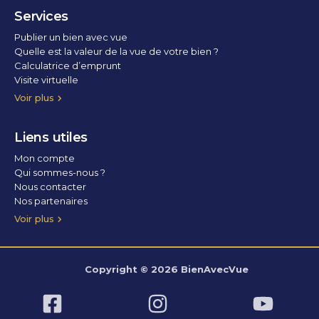
Services
Publier un bien avec vue
Quelle est la valeur de la vue de votre bien ?
Calculatrice d’emprunt
Visite virtuelle
Home staging
Voir plus
Liens utiles
Mon compte
Qui sommes-nous ?
Nous contacter
Nos partenaires
Conditions Générales d’Utilisation
Politique de confidentialité
Politique des cookies
Voir plus
Copyright © 2026 BienAvecVue