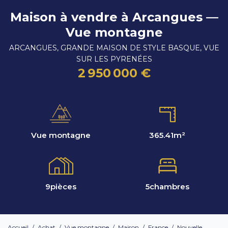
Maison à vendre à Arcangues —
Vue montagne
ARCANGUES, GRANDE MAISON DE STYLE BASQUE, VUE
SUR LES PYRENÉES
2 950 000 €
Vue montagne
365.41
m²
9
pièces
5
chambres
Accueil
/
Achat
/
Vue montagne
/
Maison
/
France
/
Nouvelle