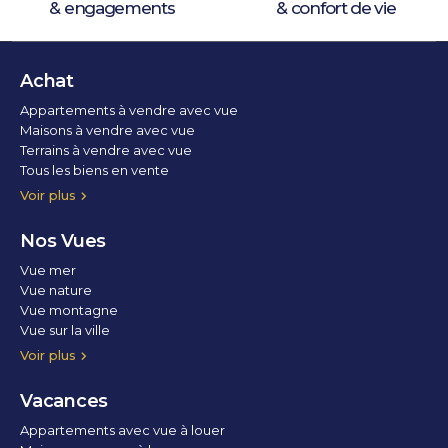
& engagements
& confort de vie
Achat
Appartements à vendre avec vue
Maisons à vendre avec vue
Terrains à vendre avec vue
Tous les biens en vente
Voir plus
Nos Vues
Vue mer
Vue nature
Vue montagne
Vue sur la ville
Vue parc
Vue fleuve
Vue lac
Vue marina / port
Voir plus
Vacances
Appartements avec vue à louer