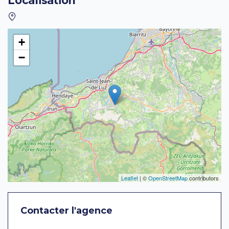
Localisation
+
−
Leaflet
| ©
OpenStreetMap
contributors
Contacter l'agence