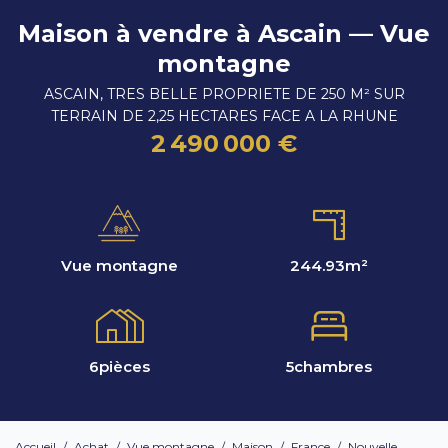
Maison à vendre à Ascain — Vue
montagne
ASCAIN, TRES BELLE PROPRIETE DE 250 M² SUR
TERRAIN DE 2,25 HECTARES FACE A LA RHUNE
2 490 000 €
Vue montagne
244.93
m²
6
pièces
5
chambres
Accueil
/
Achat
/
Vue montagne
/
Maison
/
France
/
Nouvelle