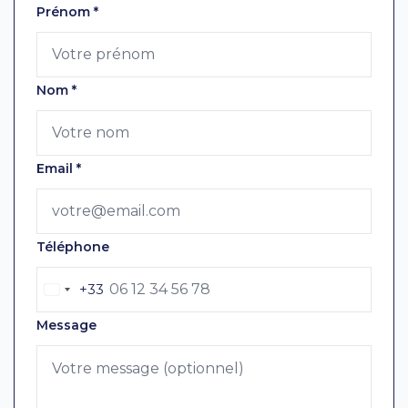
Laissez ce champ vide
Prénom
*
Nom
*
Email
*
Téléphone
+33
Message