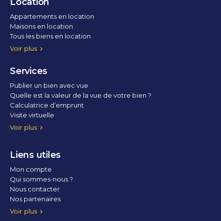
Location
Appartements en location
Maisons en location
Tous les biens en location
Voir plus
Services
Publier un bien avec vue
Quelle est la valeur de la vue de votre bien ?
Calculatrice d’emprunt
Visite virtuelle
Home staging
Voir plus
Liens utiles
Mon compte
Qui sommes-nous ?
Nous contacter
Nos partenaires
Conditions Générales d’Utilisation
Politique de confidentialité
Politique des cookies
Voir plus