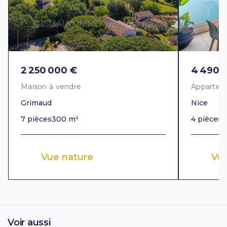
2 250 000 €
4 490 
Maison à vendre
Appartem
Grimaud
Nice
7 pièces
300 m²
4 pièces
1
Vue nature
Vu
Voir aussi