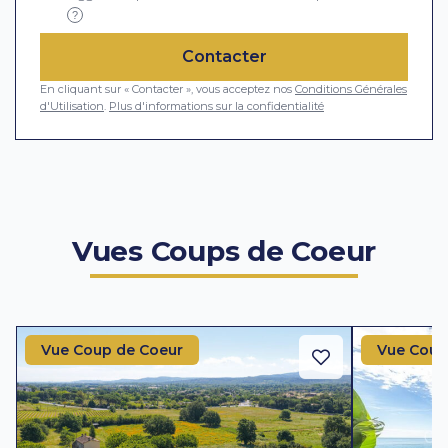
?
Contacter
En cliquant sur « Contacter », vous acceptez nos
Conditions Générales
d'Utilisation
.
Plus d'informations sur la confidentialité
Vues Coups de Coeur
Vue Coup de Coeur
Vue Coup