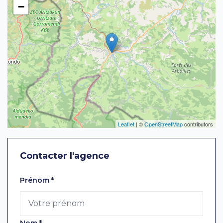
−
Leaflet
| ©
OpenStreetMap
contributors
Contacter l'agence
Laissez ce champ vide
Prénom
*
Nom
*