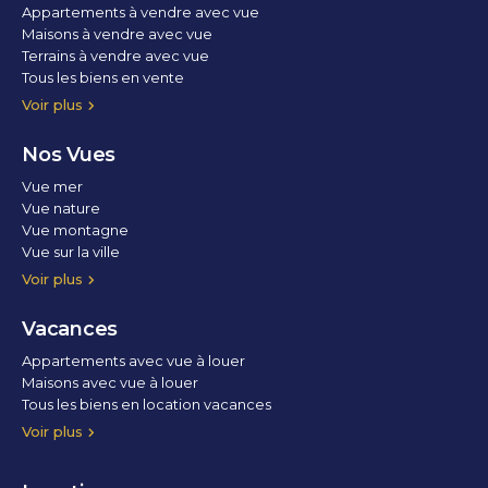
Appartements à vendre avec vue
Maisons à vendre avec vue
Terrains à vendre avec vue
Tous les biens en vente
Voir plus
Nos Vues
Vue mer
Vue nature
Vue montagne
Vue sur la ville
Vue parc
Vue fleuve
Vue lac
Vue marina / port
Voir plus
Vacances
Appartements avec vue à louer
Maisons avec vue à louer
Tous les biens en location vacances
Voir plus