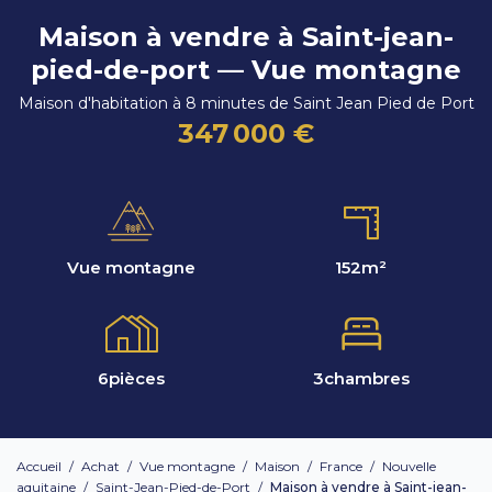
Maison à vendre à Saint-jean-
pied-de-port — Vue montagne
Maison d'habitation à 8 minutes de Saint Jean Pied de Port
347 000 €
Vue montagne
152
m²
6
pièces
3
chambres
Accueil
/
Achat
/
Vue montagne
/
Maison
/
France
/
Nouvelle
aquitaine
/
Saint-Jean-Pied-de-Port
/
Maison à vendre à Saint-jean-