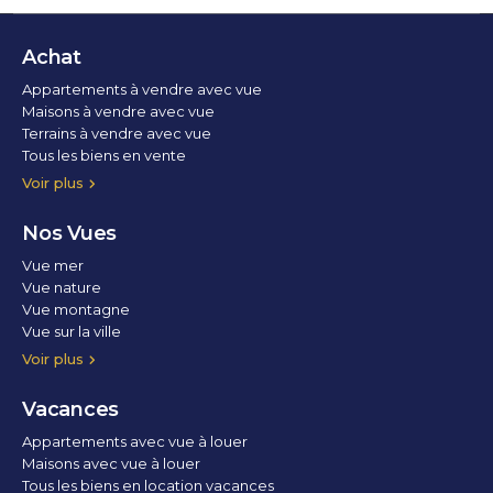
Achat
Appartements à vendre avec vue
Maisons à vendre avec vue
Terrains à vendre avec vue
Tous les biens en vente
Voir plus
Nos Vues
Vue mer
Vue nature
Vue montagne
Vue sur la ville
Vue parc
Vue fleuve
Vue lac
Vue marina / port
Voir plus
Vacances
Appartements avec vue à louer
Maisons avec vue à louer
Tous les biens en location vacances