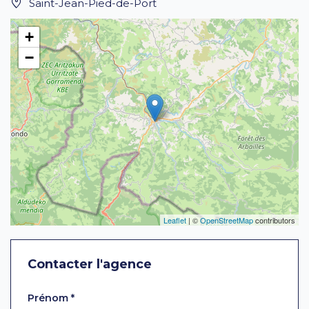
Saint-Jean-Pied-de-Port
+
−
Leaflet
| ©
OpenStreetMap
contributors
Contacter l'agence
Laissez ce champ vide
Prénom
*