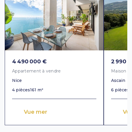
4 490 000 €
2 990 
Appartement à vendre
Maison à
Nice
Ascain
4 pièces
161 m²
6 pièces
3
Vue mer
Vu