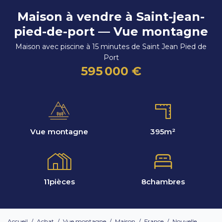
Maison à vendre à Saint-jean-
pied-de-port — Vue montagne
Maison avec piscine à 15 minutes de Saint Jean Pied de
Port
595 000 €
Vue montagne
395
m²
11
pièces
8
chambres
Accueil
/
Achat
/
Vue montagne
/
Maison
/
France
/
Nouvelle