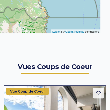
Leaflet
| ©
OpenStreetMap
contributors
Vues Coups de Coeur
Vue Coup de Coeur