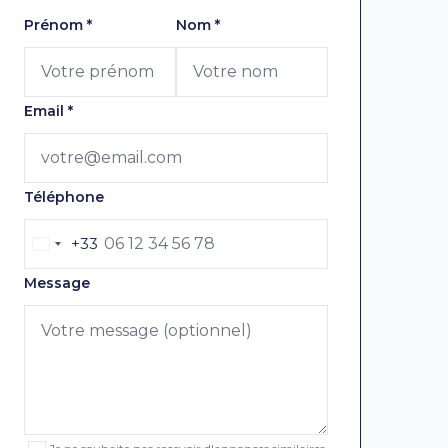
Laissez ce champ vide
Prénom
*
Nom
*
Email
*
Téléphone
+33
Message