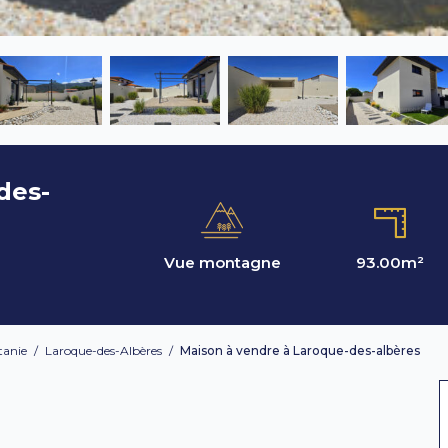
des-
Vue montagne
93.00
m²
tanie
/
Laroque-des-Albères
/
Maison à vendre à Laroque-des-albères