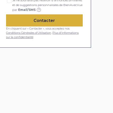
Je ne souhaite pas recevoir d'annonces similaires
et de suggestions personnalisées de BienAvecVue
par
Email/SMS
?
Contacter
En cliquant sur « Contacter », vous acceptez nos
Conditions Générales d'Utilisation
.
Plus d'informations
sur la confidentialité