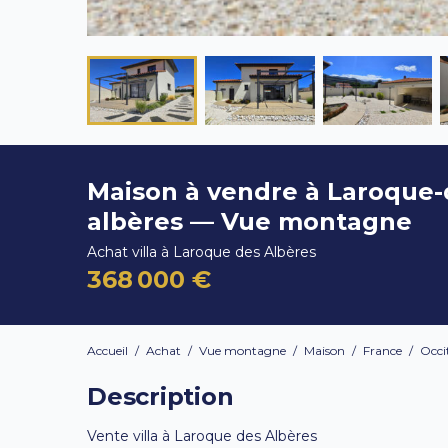
Maison à vendre à Laroque-
albères — Vue montagne
Achat villa à Laroque des Albères
368 000 €
Accueil
/
Achat
/
Vue montagne
/
Maison
/
France
/
Occi
Description
Vente villa à Laroque des Albères