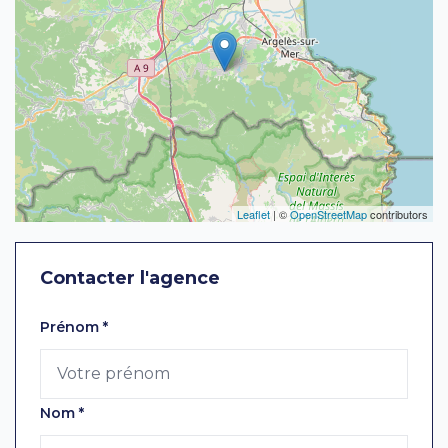
Leaflet
| ©
OpenStreetMap
contributors
Contacter l'agence
Laissez ce champ vide
Prénom
*
Nom
*