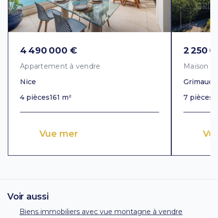
4 490 000 €
2 250 0
Appartement à vendre
Maison à
Nice
Grimaud
4 pièces
161 m²
7 pièces
3
Vue mer
Vue
Voir aussi
Biens immobiliers avec vue montagne à vendre