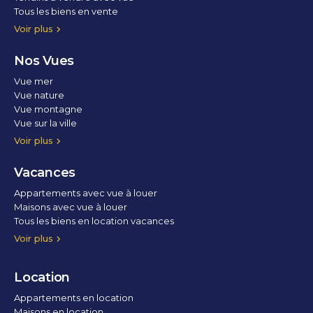
Tous les biens en vente
Voir plus
Nos Vues
Vue mer
Vue nature
Vue montagne
Vue sur la ville
Vue parc
Vue fleuve
Vue lac
Vue marina / port
Voir plus
Vacances
Appartements avec vue à louer
Maisons avec vue à louer
Tous les biens en location vacances
Voir plus
Location
Appartements en location
Maisons en location