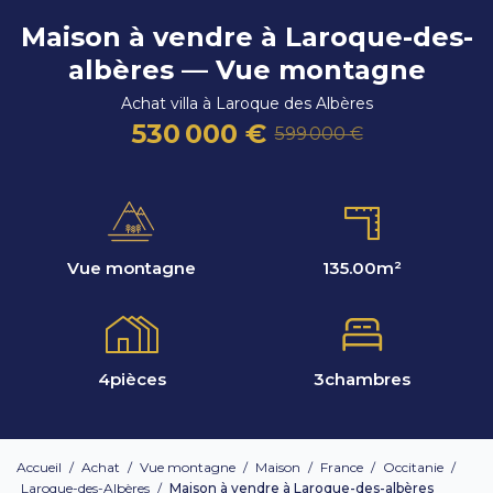
Maison à vendre à Laroque-des-
albères — Vue montagne
Achat villa à Laroque des Albères
530 000 €
599 000 €
Vue montagne
135.00
m²
4
pièces
3
chambres
Accueil
/
Achat
/
Vue montagne
/
Maison
/
France
/
Occitanie
/
Laroque-des-Albères
/
Maison à vendre à Laroque-des-albères