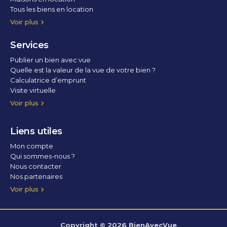
Tous les biens en location
Voir plus
Services
Publier un bien avec vue
Quelle est la valeur de la vue de votre bien ?
Calculatrice d’emprunt
Visite virtuelle
Home staging
Voir plus
Liens utiles
Mon compte
Qui sommes-nous ?
Nous contacter
Nos partenaires
Conditions Générales d’Utilisation
Politique de confidentialité
Politique des cookies
Voir plus
Copyright © 2026 BienAvecVue