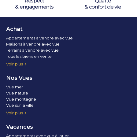
Respect
Qualité
& engagements
& confort de vie
Achat
Appartements à vendre avec vue
Maisons à vendre avec vue
Terrains à vendre avec vue
Tous les biens en vente
Voir plus
Nos Vues
Vue mer
Vue nature
Vue montagne
Vue sur la ville
Vue parc
Vue fleuve
Vue lac
Vue marina / port
Voir plus
Vacances
Appartements avec vue à louer