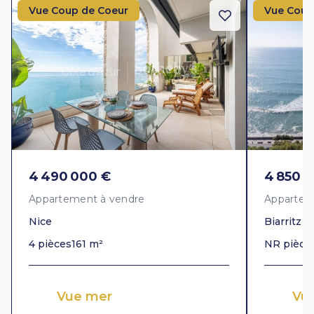
Vue Coup de Coeur
Vue Coup
4 490 000 €
4 850 
Appartement à vendre
Appartem
Nice
Biarritz
4 pièces
161 m²
NR pièce
Vue mer
Vu