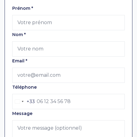
Laissez ce champ vide
Prénom
*
Nom
*
Email
*
Téléphone
+33
Message