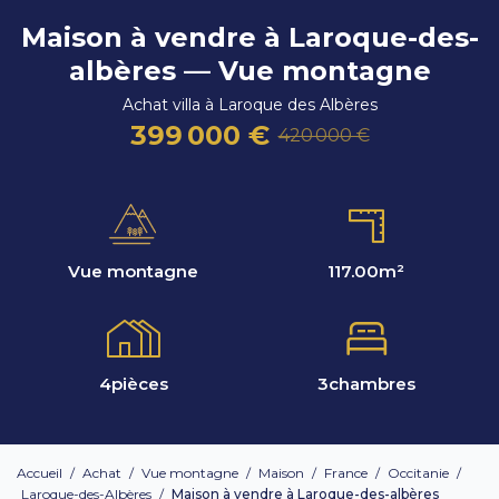
Maison à vendre à Laroque-des-
albères — Vue montagne
Achat villa à Laroque des Albères
399 000 €
420 000 €
Vue montagne
117.00
m²
4
pièces
3
chambres
Accueil
/
Achat
/
Vue montagne
/
Maison
/
France
/
Occitanie
/
Laroque-des-Albères
/
Maison à vendre à Laroque-des-albères