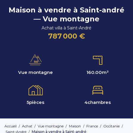
Maison à vendre à Saint-andré
— Vue montagne
Achat villa à Saint-André
787 000 €
Vue montagne
160.00
m²
5
pièces
4
chambres
Accueil
/
Achat
/
Vue montagne
/
Maison
/
France
/
Occitanie
/
Saint-André
/
Maison à vendre à Saint-andré