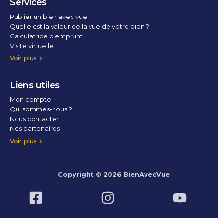
Services
Publier un bien avec vue
Quelle est la valeur de la vue de votre bien ?
Calculatrice d’emprunt
Visite virtuelle
Home staging
Voir plus
Liens utiles
Mon compte
Qui sommes-nous ?
Nous contacter
Nos partenaires
Conditions Générales d’Utilisation
Politique de confidentialité
Politique des cookies
Voir plus
Copyright © 2026 BienAvecVue