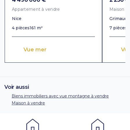
4 490 000 €
2 250 0
Appartement à vendre
Maison à
Nice
Grimaud
4 pièces
161 m²
7 pièces
3
Vue mer
Vue
Voir aussi
Biens immobiliers avec vue montagne à vendre
Maison à vendre