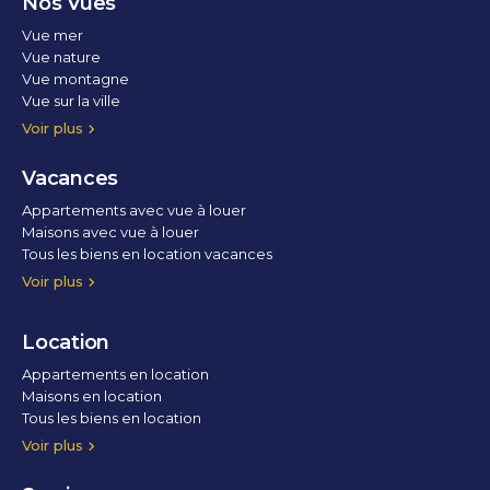
Nos Vues
Vue mer
Vue nature
Vue montagne
Vue sur la ville
Vue parc
Vue fleuve
Vue lac
Vue marina / port
Voir plus
Vacances
Appartements avec vue à louer
Maisons avec vue à louer
Tous les biens en location vacances
Voir plus
Location
Appartements en location
Maisons en location
Tous les biens en location
Voir plus