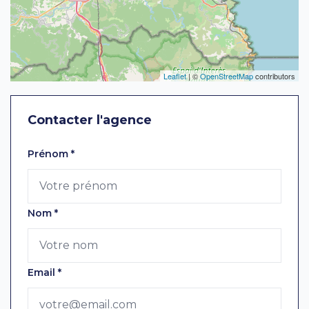
Leaflet
| ©
OpenStreetMap
contributors
Contacter l'agence
Laissez ce champ vide
Prénom
*
Nom
*
Email
*