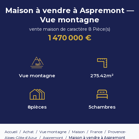
Maison à vendre à Aspremont —
Vue montagne
vente maison de caractère 8 Pièce(s)
1 470 000 €
Vue montagne
275.42
m²
8
pièces
5
chambres
Accueil
/
Achat
/
Vue montagne
/
Maison
/
France
/
Provence-
Alpes-Côte d’Azur
/
Aspremont
/
Maison à vendre à Aspremont