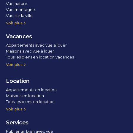
Vue nature
Vue montagne
Vue sur la ville
Vue parc
Vue fleuve
Vue lac
Vue marina / port
Voir plus
Vacances
Appartements avec vue à louer
Maisons avec vue à louer
Tous les biens en location vacances
Voir plus
Location
Appartements en location
Maisons en location
Tous les biens en location
Voir plus
Services
Publier un bien avec vue