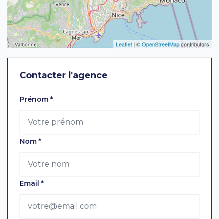
Leaflet
| ©
OpenStreetMap
contributors
Contacter l'agence
Laissez ce champ vide
Prénom
*
Nom
*
Email
*