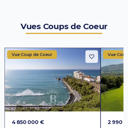
Vues Coups de Coeur
Vue Coup de Coeur
Vue Coup
4 850 000 €
2 990 