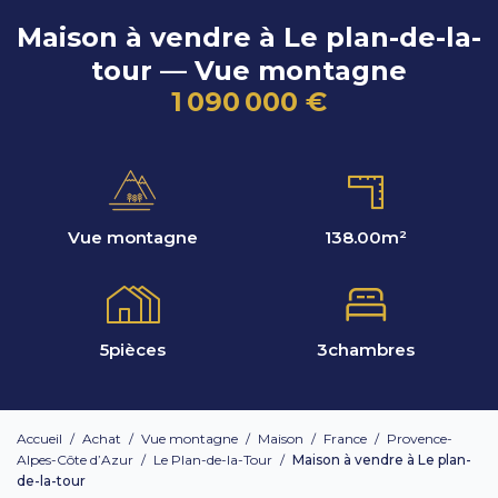
Maison à vendre à Le plan-de-la-
tour — Vue montagne
1 090 000 €
Vue montagne
138.00
m²
5
pièces
3
chambres
Accueil
/
Achat
/
Vue montagne
/
Maison
/
France
/
Provence-
Alpes-Côte d’Azur
/
Le Plan-de-la-Tour
/
Maison à vendre à Le plan-
de-la-tour