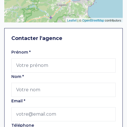
Leaflet
| ©
OpenStreetMap
contributors
Contacter l'agence
Laissez ce champ vide
Prénom
*
Nom
*
Email
*
Téléphone