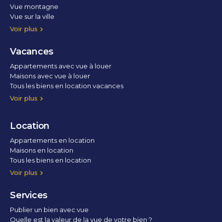
Vue montagne
Vue sur la ville
Vue parc
Vue fleuve
Vue lac
Vue marina / port
Voir plus
Vacances
Appartements avec vue à louer
Maisons avec vue à louer
Tous les biens en location vacances
Voir plus
Location
Appartements en location
Maisons en location
Tous les biens en location
Voir plus
Services
Publier un bien avec vue
Quelle est la valeur de la vue de votre bien ?