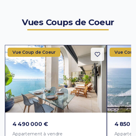
Vues Coups de Coeur
Vue Coup de Coeur
Vue Coup
4 490 000 €
4 850 
Appartement à vendre
Appartem