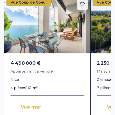
Vue Coup de Coeur
Vue Coup
4 490 000 €
2 250 0
Appartement à vendre
Maison à
Nice
Grimaud
4 pièces
161 m²
7 pièces
3
Vue mer
Vue