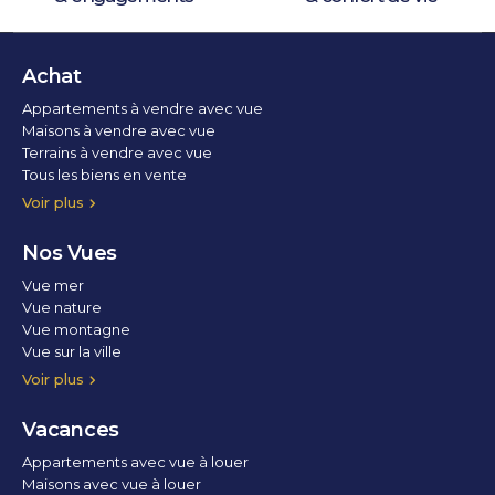
Achat
Appartements à vendre avec vue
Maisons à vendre avec vue
Terrains à vendre avec vue
Tous les biens en vente
Voir plus
Nos Vues
Vue mer
Vue nature
Vue montagne
Vue sur la ville
Vue parc
Vue fleuve
Vue lac
Vue marina / port
Voir plus
Vacances
Appartements avec vue à louer
Maisons avec vue à louer