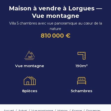
Maison à vendre à Lorgues —
Vue montagne
Villa 5 chambres avec vue panoramique au cœur de la
nature
810 000 €
Vue montagne
190
m²
8
pièces
5
chambres
Accueil
/
Achat
/
Vue montagne
/
Maison
/
France
/
Provence-