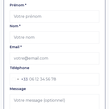
Laissez ce champ vide
Prénom
*
Nom
*
Email
*
Téléphone
+33
Message