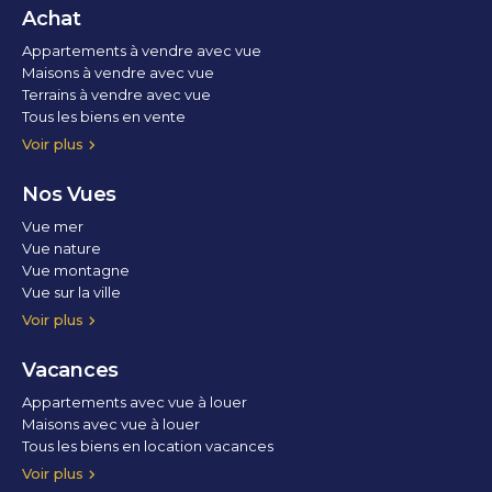
Achat
Appartements à vendre avec vue
Maisons à vendre avec vue
Terrains à vendre avec vue
Tous les biens en vente
Voir plus
Nos Vues
Vue mer
Vue nature
Vue montagne
Vue sur la ville
Vue parc
Vue fleuve
Vue lac
Vue marina / port
Voir plus
Vacances
Appartements avec vue à louer
Maisons avec vue à louer
Tous les biens en location vacances
Voir plus