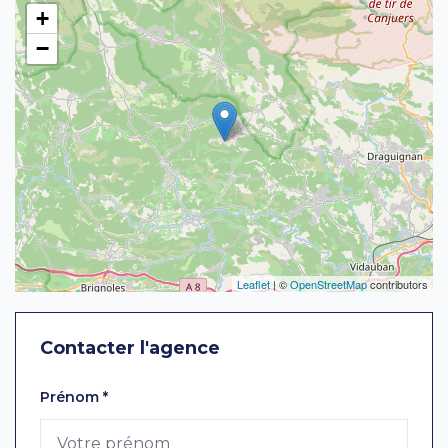
+
−
Leaflet
| ©
OpenStreetMap
contributors
Contacter l'agence
Laissez ce champ vide
Prénom
*