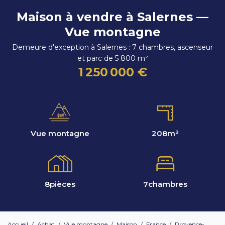
Maison à vendre à Salernes —
Vue montagne
Demeure d'exception à Salernes : 7 chambres, ascenseur
et parc de 5 800 m²
1 250 000 €
Vue montagne
208
m²
8
pièces
7
chambres
Accueil
/
Achat
/
Vue montagne
/
Maison
/
France
/
Provence-