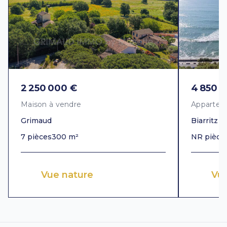
2 250 000 €
4 850 
Maison à vendre
Appartem
Grimaud
Biarritz
7 pièces
300 m²
NR pièce
Vue nature
Vu