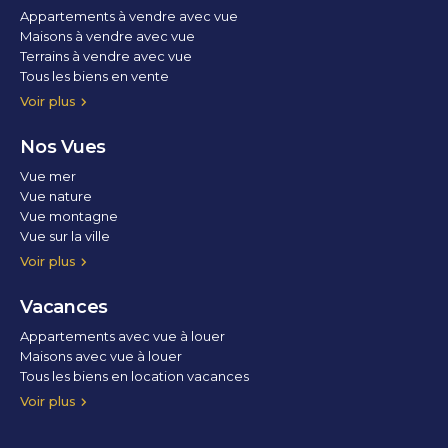
Appartements à vendre avec vue
Maisons à vendre avec vue
Terrains à vendre avec vue
Tous les biens en vente
Voir plus
Nos Vues
Vue mer
Vue nature
Vue montagne
Vue sur la ville
Vue parc
Vue fleuve
Vue lac
Vue marina / port
Voir plus
Vacances
Appartements avec vue à louer
Maisons avec vue à louer
Tous les biens en location vacances
Voir plus