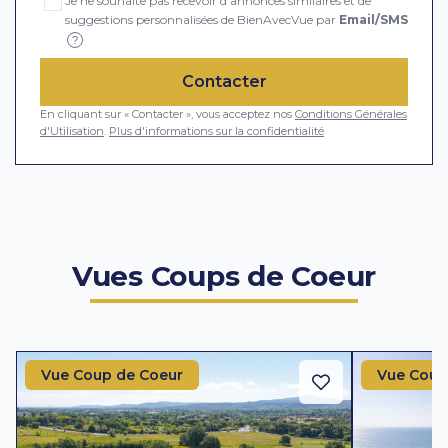
Je ne souhaite pas recevoir d'annonces similaires et de
suggestions personnalisées de BienAvecVue par
Email/SMS
?
Contacter
En cliquant sur « Contacter », vous acceptez nos
Conditions Générales
d'Utilisation
.
Plus d'informations sur la confidentialité
Vues Coups de Coeur
Vue Coup de Coeur
Vue Coup