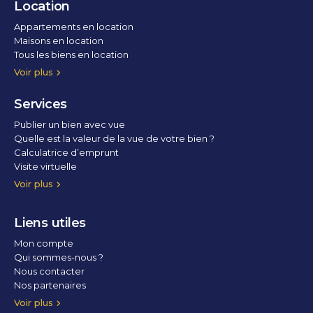
Location
Appartements en location
Maisons en location
Tous les biens en location
Voir plus
Services
Publier un bien avec vue
Quelle est la valeur de la vue de votre bien ?
Calculatrice d’emprunt
Visite virtuelle
Home staging
Voir plus
Liens utiles
Mon compte
Qui sommes-nous ?
Nous contacter
Nos partenaires
Conditions Générales d’Utilisation
Politique de confidentialité
Politique des cookies
Voir plus