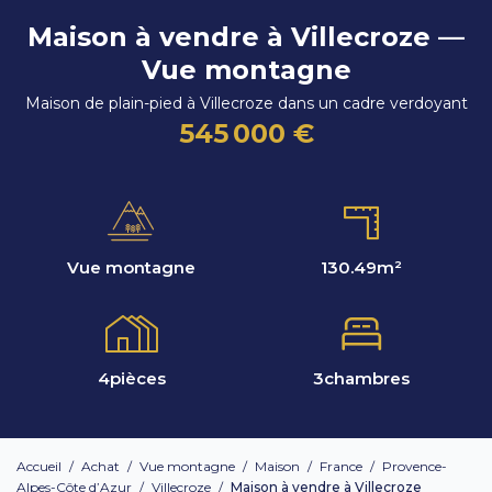
Maison à vendre à Villecroze —
Vue montagne
Maison de plain-pied à Villecroze dans un cadre verdoyant
545 000 €
Vue montagne
130.49
m²
4
pièces
3
chambres
Accueil
/
Achat
/
Vue montagne
/
Maison
/
France
/
Provence-
Alpes-Côte d’Azur
/
Villecroze
/
Maison à vendre à Villecroze