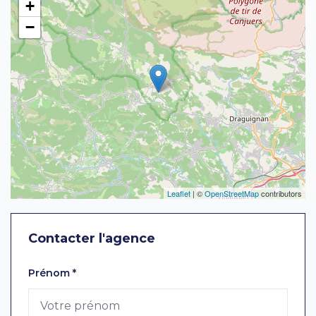
+
−
Leaflet
| ©
OpenStreetMap
contributors
Contacter l'agence
Laissez ce champ vide
Prénom
*