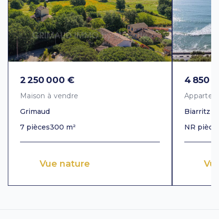
2 250 000 €
4 850 
Maison à vendre
Appartem
Grimaud
Biarritz
7 pièces
300 m²
NR pièce
Vue nature
Vu