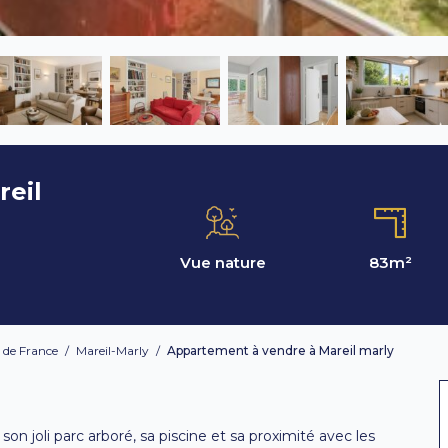
reil
Vue nature
83
m²
e de France
/
Mareil-Marly
/
Appartement à vendre à Mareil marly
son joli parc arboré, sa piscine et sa proximité avec les