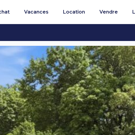
chat
Vacances
Location
Vendre
L