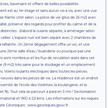
ces, traversant et offrant de belles possibilités
 est au 1er étage et sans aucun vis à vis, avec une vue
se filante côté salon. La pièce de vie (plus de 26 m2) avec
ible, préservé des regards pour profiter du calme et de la
distinctes : d’abord la cuisine séparée, à aménager selon
 cellier. L’espace nuit est bien séparé avec 2 chambres de
au à rafraîchir. Un 2ème dégagement offre un wc, et une
 une 2ème salle d’eau / buanderie ou pourquoi pas une
s sont nombreux et les flux de circulation aisés dans cet
e (9 m2) très saine pour le stockage et un emplacement
. Volets roulants électriques dans toutes les pièces.
 neuves dans les pièces de vie. La résidence est un endroit
proximité de l’école des Violettes, la boulangerie, et la
t N). Tout cela se parcourt à pied en 3 mn ! Sectorisation
rnational et IND à 2,5 kms. Les informations sur les risques
 site Géorisques : www.georisques.gouv.fr.