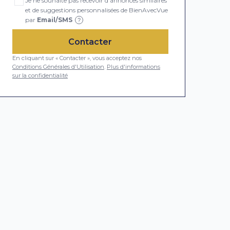
Je ne souhaite pas recevoir d'annonces similaires
et de suggestions personnalisées de BienAvecVue
par
Email/SMS
?
Contacter
En cliquant sur « Contacter », vous acceptez nos
Conditions Générales d'Utilisation
.
Plus d'informations
sur la confidentialité