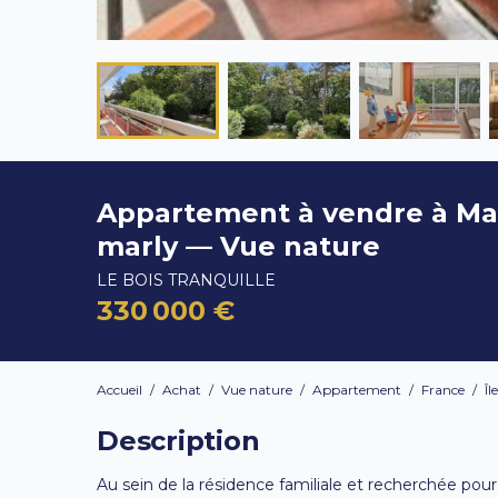
Appartement à vendre à Ma
marly — Vue nature
LE BOIS TRANQUILLE
330 000 €
Accueil
/
Achat
/
Vue nature
/
Appartement
/
France
/
Îl
Description
Au sein de la résidence familiale et recherchée pour 