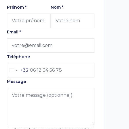
Laissez ce champ vide
Prénom
*
Nom
*
Email
*
Téléphone
+33
Message