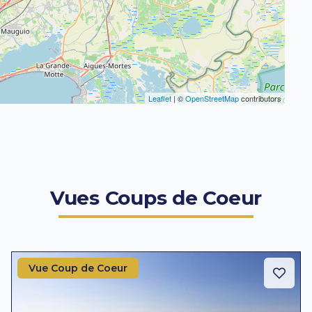
Leaflet
| ©
OpenStreetMap
contributors
Vues Coups de Coeur
Vue Coup de Coeur