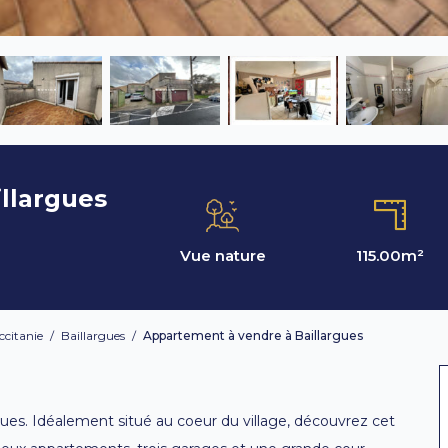
llargues
Vue nature
115.00
m²
ccitanie
/
Baillargues
/
Appartement à vendre à Baillargues
ues. Idéalement situé au coeur du village, découvrez cet