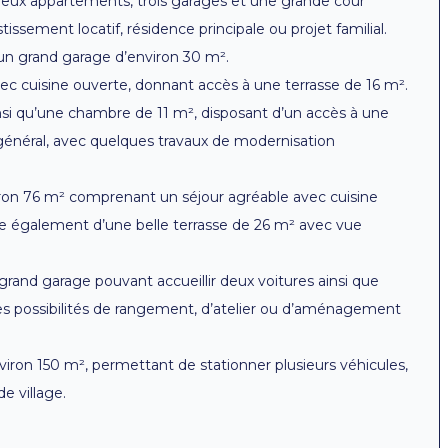
deux appartements, trois garages et une grande cour
tissement locatif, résidence principale ou projet familial.
n grand garage d’environ 30 m².
ec cuisine ouverte, donnant accès à une terrasse de 16 m².
nsi qu’une chambre de 11 m², disposant d’un accès à une
général, avec quelques travaux de modernisation
on 76 m² comprenant un séjour agréable avec cuisine
ose également d’une belle terrasse de 26 m² avec vue
rand garage pouvant accueillir deux voitures ainsi que
es possibilités de rangement, d’atelier ou d’aménagement
nviron 150 m², permettant de stationner plusieurs véhicules,
e village.