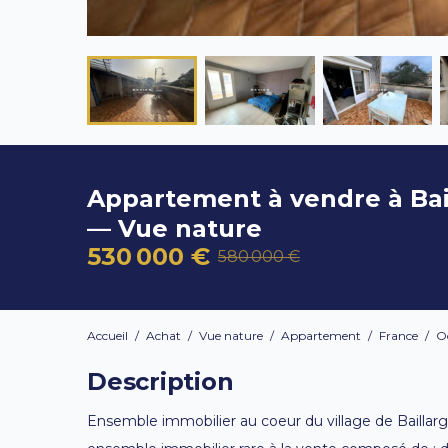
Appartement à vendre à Bai
— Vue nature
530 000 €
580 000 €
Accueil
/
Achat
/
Vue nature
/
Appartement
/
France
/
O
Description
Ensemble immobilier au coeur du village de Baillarg