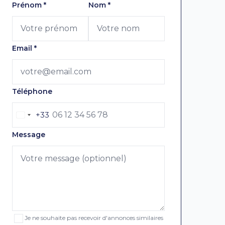
Laissez ce champ vide
Prénom
*
Nom
*
Email
*
Téléphone
+33
Message
Je ne souhaite pas recevoir d'annonces similaires