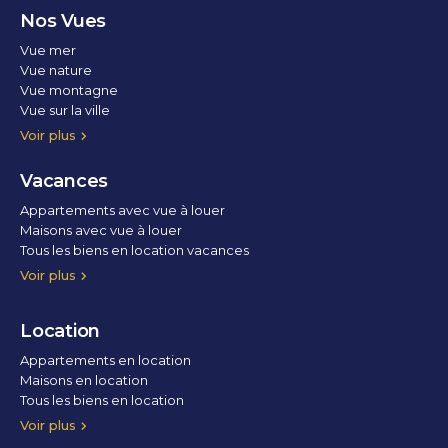
Nos Vues
Vue mer
Vue nature
Vue montagne
Vue sur la ville
Vue parc
Vue fleuve
Vue lac
Vue marina / port
Voir plus
Vacances
Appartements avec vue à louer
Maisons avec vue à louer
Tous les biens en location vacances
Voir plus
Location
Appartements en location
Maisons en location
Tous les biens en location
Voir plus