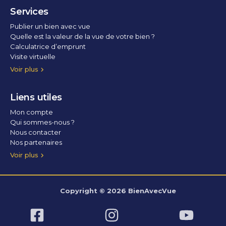
Services
Publier un bien avec vue
Quelle est la valeur de la vue de votre bien ?
Calculatrice d’emprunt
Visite virtuelle
Home staging
Voir plus
Liens utiles
Mon compte
Qui sommes-nous ?
Nous contacter
Nos partenaires
Conditions Générales d’Utilisation
Politique de confidentialité
Politique des cookies
Voir plus
Copyright © 2026 BienAvecVue