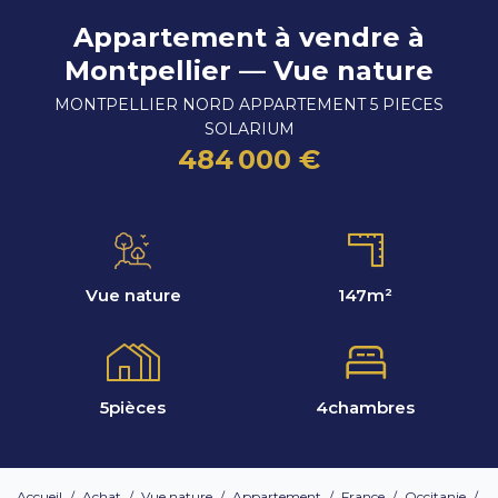
Appartement à vendre à
Montpellier — Vue nature
MONTPELLIER NORD APPARTEMENT 5 PIECES
SOLARIUM
484 000 €
Vue nature
147
m²
5
pièces
4
chambres
Accueil
/
Achat
/
Vue nature
/
Appartement
/
France
/
Occitanie
/