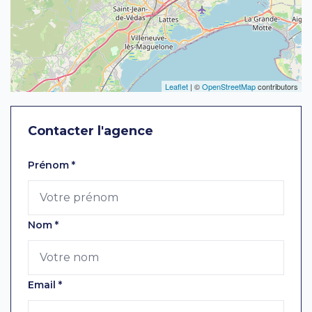
Leaflet
| ©
OpenStreetMap
contributors
Contacter l'agence
Laissez ce champ vide
Prénom
*
Nom
*
Email
*