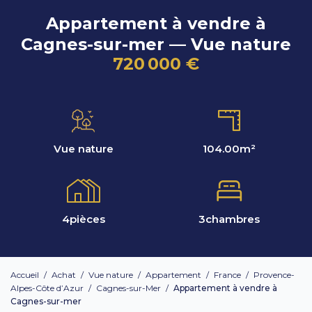
Appartement à vendre à
Cagnes-sur-mer — Vue nature
720 000 €
Vue nature
104.00
m²
4
pièces
3
chambres
Accueil
/
Achat
/
Vue nature
/
Appartement
/
France
/
Provence-
Alpes-Côte d’Azur
/
Cagnes-sur-Mer
/
Appartement à vendre à
Cagnes-sur-mer