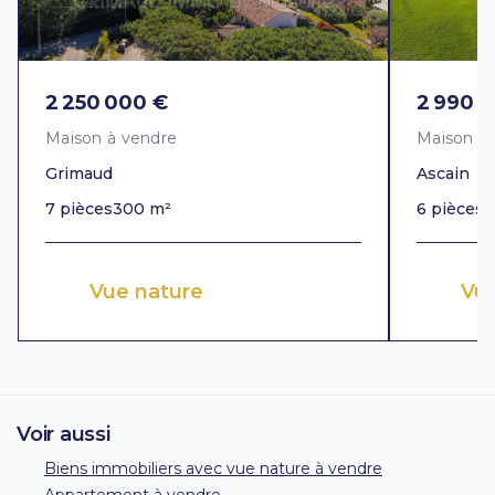
2 250 000 €
2 990 
Maison à vendre
Maison à
Grimaud
Ascain
7 pièces
300 m²
6 pièces
3
Vue nature
Vu
Voir aussi
Biens immobiliers avec vue nature à vendre