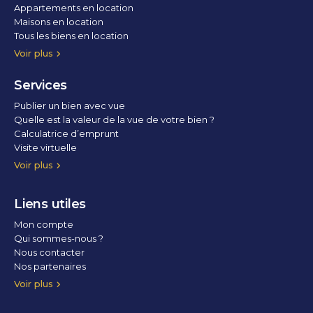
Appartements en location
Maisons en location
Tous les biens en location
Voir plus
Services
Publier un bien avec vue
Quelle est la valeur de la vue de votre bien ?
Calculatrice d’emprunt
Visite virtuelle
Home staging
Voir plus
Liens utiles
Mon compte
Qui sommes-nous ?
Nous contacter
Nos partenaires
Conditions Générales d’Utilisation
Politique de confidentialité
Politique des cookies
Voir plus