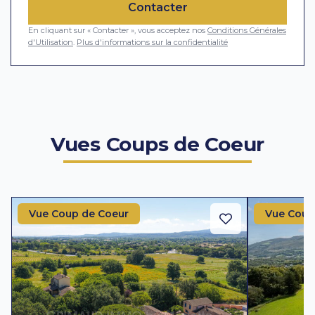
Contacter
En cliquant sur « Contacter », vous acceptez nos
Conditions Générales
d'Utilisation
.
Plus d'informations sur la confidentialité
Vues Coups de Coeur
Vue Coup de Coeur
Vue Coup