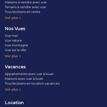
Maisons à vendre avec vue
Terrains à vendre avec vue
Tous les biens en vente
Voir plus
Nos Vues
Vue mer
Vue nature
Vue montagne
Vue sur la ville
Vue parc
Vue fleuve
Vue lac
Vue marina / port
Voir plus
Vacances
Appartements avec vue à louer
Maisons avec vue à louer
Tous les biens en location vacances
Voir plus
Location