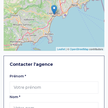
Leaflet
| ©
OpenStreetMap
contributors
Contacter l'agence
Laissez ce champ vide
Prénom
*
Nom
*