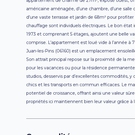
appartement de charme de 27m², exposé ouest, off
américaine aménagée, d’une chambre, d’une salle d
d’une vaste terrasse et jardin de 68m² pour profite
chauffage sont individuels électriques. Le bon état i
1973 et comprenant 5 étages, ajoutent une belle va
comprise. L’appartement est loué vide à l’année à 7
Juan-les-Pins (06160) est un emplacement ensoleillé
Son attrait principal repose sur la proximité de la m
pour les vacances ou pour la résidence permanente. 
studios, desservis par d’excellentes commodités, y 
chics et les transports en commun efficaces. Le ma
potentiel de croissance, offrant ainsi une valeur sû
propriétés ici maintiennent bien leur valeur grâce à l