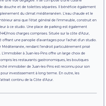
re une vue dégagée. Il se compose d’une cuisine
e douche et de toilettes séparées. Il bénéficie également
r pleinement du climat méditerranéen. L’eau chaude et le
ntérieur ainsi que l’état général de l’immeuble, construit en
leur à ce studio. Une place de parking est également
14€/mois charges comprises. Située sur la côte d’Azur,
 offrant une panoplie d’avantages pour l’achat d’un studio.
er Méditerranée, rendant l’endroit particulièrement prisé
L’immobilier à Juan-les-Pins offre un large choix de
compris les restaurants gastronomiques, les boutiques
rché immobilier de Juan-les-Pins est reconnu pour son
re pour investissement à long terme. En outre, les
’attrait continu de la Côte d’Azur.