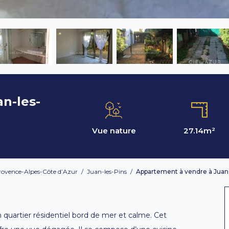
n-les-
Vue nature
27.14
m²
rovence-Alpes-Côte d’Azur
/
Juan-les-Pins
/
Appartement à vendre à Juan-
 quartier résidentiel bord de mer et calme. Cet