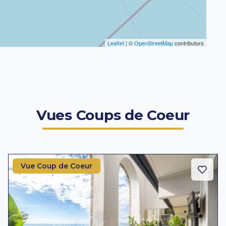
Leaflet
| ©
OpenStreetMap
contributors
Vues Coups de Coeur
Vue Coup de Coeur