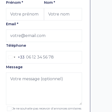
Laissez ce champ vide
Prénom
*
Nom
*
Email
*
Téléphone
+33
Message
Je ne souhaite pas recevoir d'annonces similaires