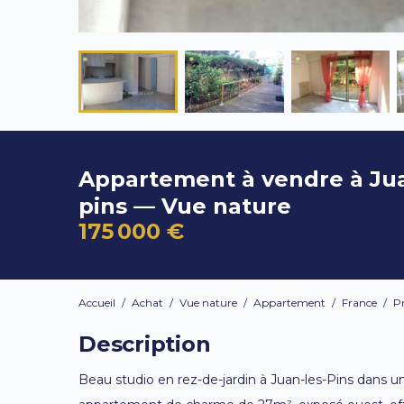
Appartement à vendre à Jua
pins — Vue nature
175 000 €
Accueil
/
Achat
/
Vue nature
/
Appartement
/
France
/
P
Description
Beau studio en rez-de-jardin à Juan-les-Pins dans un