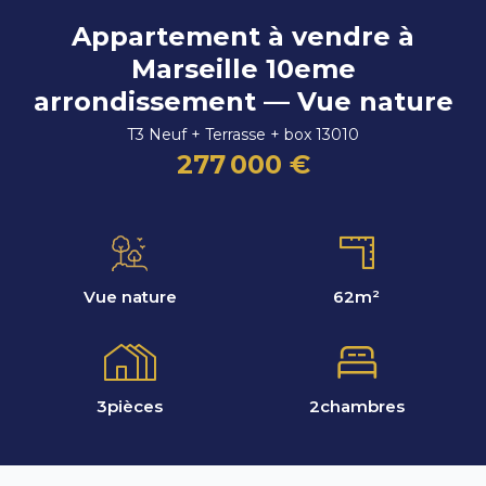
Appartement à vendre à
Marseille 10eme
arrondissement — Vue nature
T3 Neuf + Terrasse + box 13010
277 000 €
Vue nature
62
m²
3
pièces
2
chambres