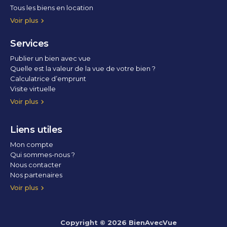
Tous les biens en location
Voir plus
Services
Publier un bien avec vue
Quelle est la valeur de la vue de votre bien ?
Calculatrice d’emprunt
Visite virtuelle
Home staging
Voir plus
Liens utiles
Mon compte
Qui sommes-nous ?
Nous contacter
Nos partenaires
Conditions Générales d’Utilisation
Politique de confidentialité
Politique des cookies
Voir plus
Copyright © 2026 BienAvecVue