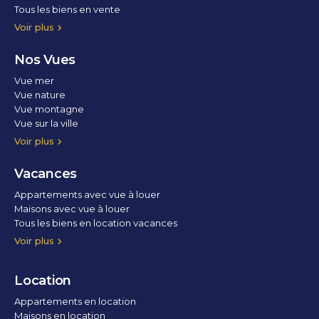
Tous les biens en vente
Voir plus
Nos Vues
Vue mer
Vue nature
Vue montagne
Vue sur la ville
Vue parc
Vue fleuve
Vue lac
Vue marina / port
Voir plus
Vacances
Appartements avec vue à louer
Maisons avec vue à louer
Tous les biens en location vacances
Voir plus
Location
Appartements en location
Maisons en location