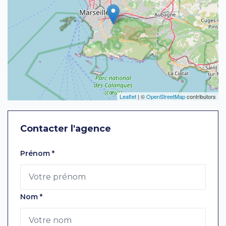
Leaflet
| ©
OpenStreetMap
contributors
Contacter l'agence
Laissez ce champ vide
Prénom
*
Nom
*