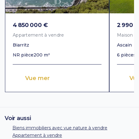
4 850 000 €
2 990 
Appartement à vendre
Maison à
Biarritz
Ascain
NR pièce
200 m²
6 pièces
3
Vue mer
Vu
Voir aussi
Biens immobiliers avec vue nature à vendre
Appartement à vendre