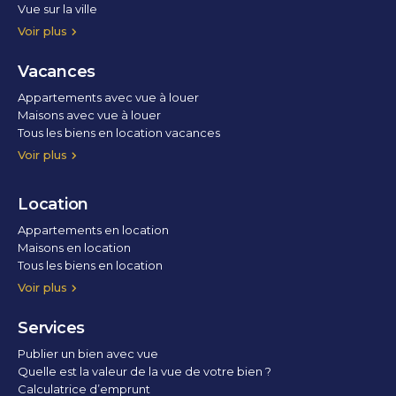
Vue sur la ville
Vue parc
Vue fleuve
Vue lac
Vue marina / port
Voir plus
Vacances
Appartements avec vue à louer
Maisons avec vue à louer
Tous les biens en location vacances
Voir plus
Location
Appartements en location
Maisons en location
Tous les biens en location
Voir plus
Services
Publier un bien avec vue
Quelle est la valeur de la vue de votre bien ?
Calculatrice d’emprunt