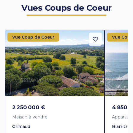
Vues Coups de Coeur
Vue Coup de Coeur
Vue Coup
2 250 000 €
4 850 
Maison à vendre
Appartem
Grimaud
Biarritz