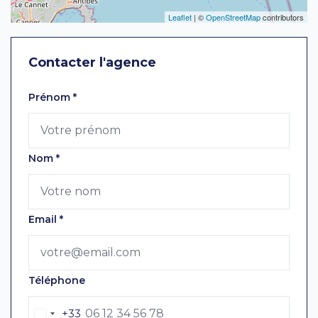
Leaflet
| ©
OpenStreetMap
contributors
Contacter l'agence
Laissez ce champ vide
Prénom
*
Nom
*
Email
*
Téléphone
+33