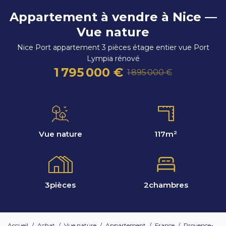
Appartement à vendre à Nice —
Vue nature
Nice Port appartement 3 pièces étage entier vue Port
Lympia rénové
1 795 000 €
1 895 000 €
Vue nature
117
m²
3
pièces
2
chambres
Accueil
/
Achat
/
Vue nature
/
Appartement
/
France
/
Provence-