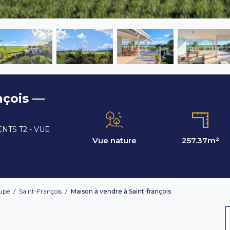
nçois —
NTS T2 - VUE
Vue nature
257.37
m²
upe
/
Saint-François
/
Maison à vendre à Saint-françois