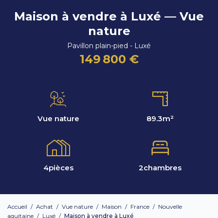
Maison à vendre à Luxé — Vue
nature
Pavillon plain-pied - Luxé
149 800 €
Vue nature
89.3
m²
4
pièces
2
chambres
Accueil
/
Achat
/
Vue nature
/
Maison
/
France
/
Nouvelle
aquitaine
/
Luxé
/
Maison à vendre à Luxé