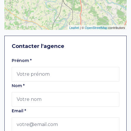
Leaflet
| ©
OpenStreetMap
contributors
Contacter l'agence
Laissez ce champ vide
Prénom
*
Nom
*
Email
*