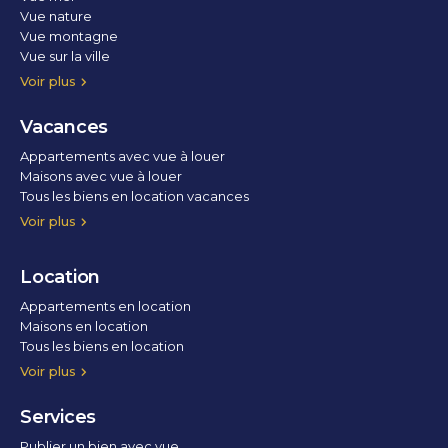
Vue nature
Vue montagne
Vue sur la ville
Vue parc
Vue fleuve
Vue lac
Vue marina / port
Voir plus
Vacances
Appartements avec vue à louer
Maisons avec vue à louer
Tous les biens en location vacances
Voir plus
Location
Appartements en location
Maisons en location
Tous les biens en location
Voir plus
Services
Publier un bien avec vue