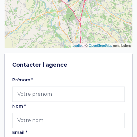
Leaflet
| ©
OpenStreetMap
contributors
Contacter l'agence
Laissez ce champ vide
Prénom
*
Nom
*
Email
*