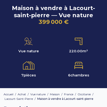
Maison à vendre à Lacourt-
saint-pierre — Vue nature
399 000 €
Vue nature
220.00
m²
7
pièces
6
chambres
Accueil
/
Achat
/
Vue nature
/
Maison
/
France
/
Occitanie
/
Lacourt-Saint-Pierre
/
Maison à vendre à Lacourt-saint-pierre