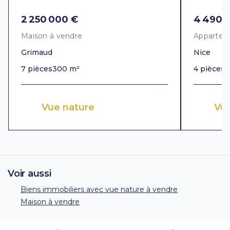
2 250 000 €
4 490 
Maison à vendre
Appartem
Grimaud
Nice
7 pièces
300 m²
4 pièces
1
Vue nature
Vu
Voir aussi
Biens immobiliers avec vue nature à vendre
Maison à vendre