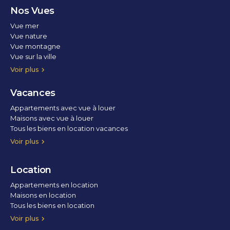
Nos Vues
Vue mer
Vue nature
Vue montagne
Vue sur la ville
Vue parc
Vue fleuve
Vue lac
Vue marina / port
Voir plus
Vacances
Appartements avec vue à louer
Maisons avec vue à louer
Tous les biens en location vacances
Voir plus
Location
Appartements en location
Maisons en location
Tous les biens en location
Voir plus