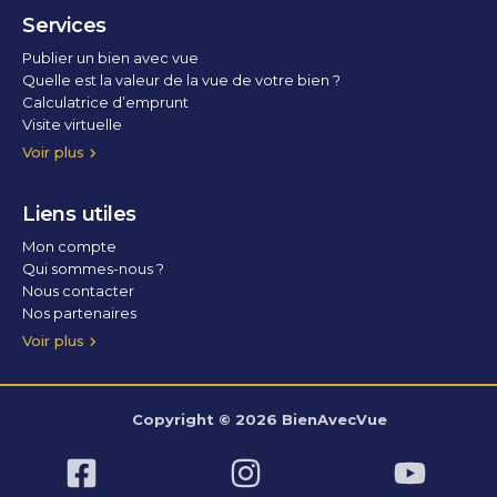
Services
Publier un bien avec vue
Quelle est la valeur de la vue de votre bien ?
Calculatrice d’emprunt
Visite virtuelle
Home staging
Voir plus
Liens utiles
Mon compte
Qui sommes-nous ?
Nous contacter
Nos partenaires
Conditions Générales d’Utilisation
Politique de confidentialité
Politique des cookies
Voir plus
Copyright © 2026 BienAvecVue