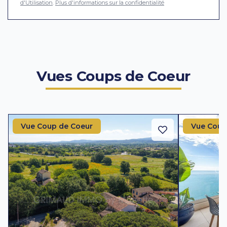
d'Utilisation
.
Plus d'informations sur la confidentialité
Vues Coups de Coeur
Vue Coup de Coeur
Vue Coup