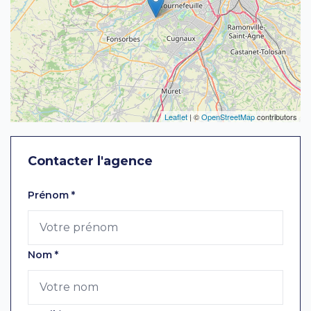
Leaflet
| ©
OpenStreetMap
contributors
Contacter l'agence
Laissez ce champ vide
Prénom
*
Nom
*