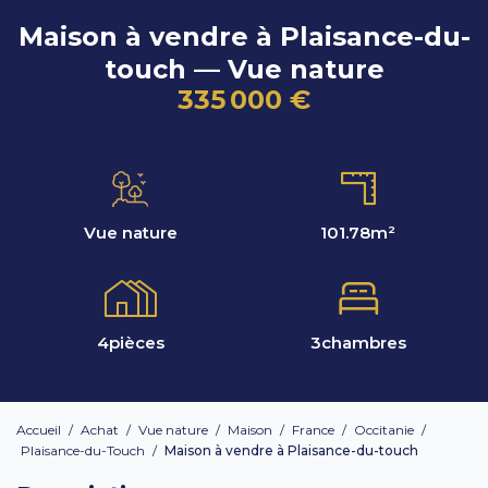
Maison à vendre à Plaisance-du-
touch — Vue nature
335 000 €
Vue nature
101.78
m²
4
pièces
3
chambres
Accueil
/
Achat
/
Vue nature
/
Maison
/
France
/
Occitanie
/
Plaisance-du-Touch
/
Maison à vendre à Plaisance-du-touch