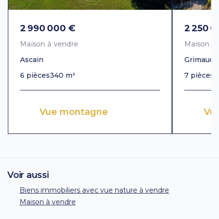
2 990 000 €
2 250 0
Maison à vendre
Maison à
Ascain
Grimaud
6 pièces
340 m²
7 pièces
3
Vue montagne
Vue
Voir aussi
Biens immobiliers avec vue nature à vendre
Maison à vendre