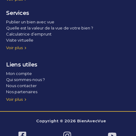
Services
Publier un bien avec vue
Quelle est la valeur de la vue de votre bien ?
Calculatrice d’emprunt
Visite virtuelle
Home staging
Voir plus
Liens utiles
Mon compte
Qui sommes-nous ?
Nous contacter
Nos partenaires
Conditions Générales d’Utilisation
Politique de confidentialité
Politique des cookies
Voir plus
Copyright © 2026 BienAvecVue