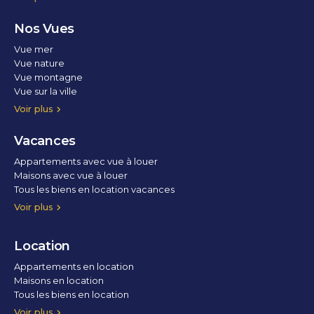
Nos Vues
Vue mer
Vue nature
Vue montagne
Vue sur la ville
Vue parc
Vue fleuve
Vue lac
Vue marina / port
Voir plus
Vacances
Appartements avec vue à louer
Maisons avec vue à louer
Tous les biens en location vacances
Voir plus
Location
Appartements en location
Maisons en location
Tous les biens en location
Voir plus