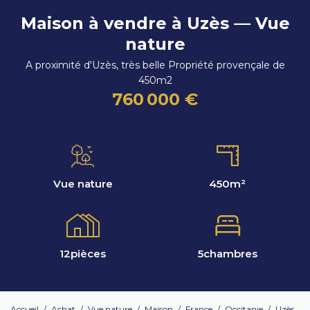
Maison à vendre à Uzès — Vue
nature
A proximité d'Uzès, très belle Propriété provençale de
450m2
760 000 €
Vue nature
450
m²
12
pièces
5
chambres
Accueil
/
Achat
/
Vue nature
/
Maison
/
France
/
Occitanie
/
Uzès