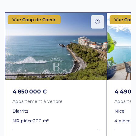
Vue Coup de Coeur
Vue Coup
4 850 000 €
4 490 
Appartement à vendre
Appartem
Biarritz
Nice
NR pièce
200 m²
4 pièces
1