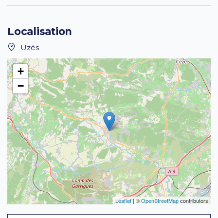
Localisation
Uzès
+
−
Leaflet
| ©
OpenStreetMap
contributors