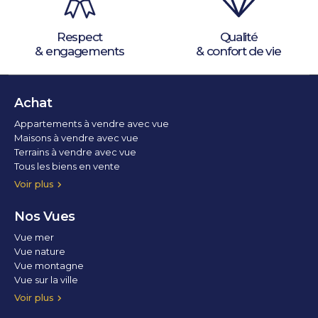
Respect
Qualité
& engagements
& confort de vie
Achat
Appartements à vendre avec vue
Maisons à vendre avec vue
Terrains à vendre avec vue
Tous les biens en vente
Voir plus
Nos Vues
Vue mer
Vue nature
Vue montagne
Vue sur la ville
Vue parc
Vue fleuve
Vue lac
Vue marina / port
Voir plus