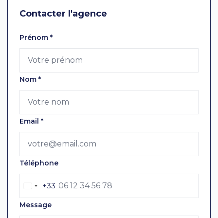
Contacter l'agence
Laissez ce champ vide
Prénom
*
Nom
*
Email
*
Téléphone
+33
Message