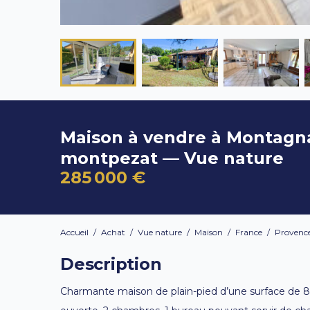
Maison à vendre à Montagn
montpezat — Vue nature
285 000 €
Accueil
/
Achat
/
Vue nature
/
Maison
/
France
/
Provence
Description
Charmante maison de plain-pied d’une surface de 