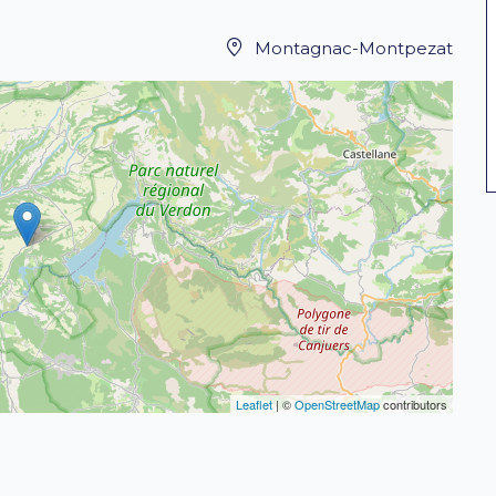
Montagnac-Montpezat
Leaflet
| ©
OpenStreetMap
contributors