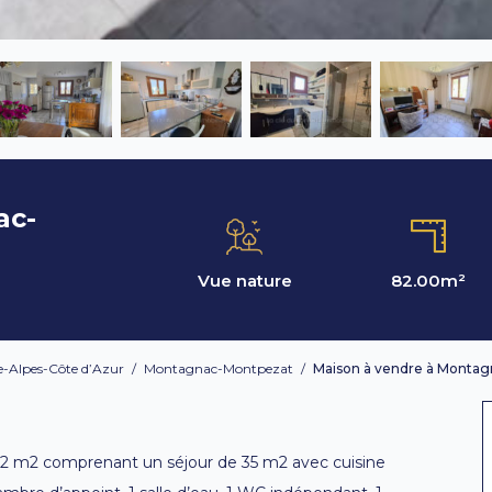
ac-
Vue nature
82.00
m²
-Alpes-Côte d’Azur
/
Montagnac-Montpezat
/
Maison à vendre à Monta
82 m2 comprenant un séjour de 35 m2 avec cuisine