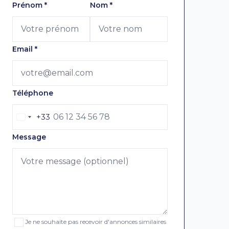
Laissez ce champ vide
Prénom
*
Nom
*
Email
*
Téléphone
+33
Message
Je ne souhaite pas recevoir d'annonces similaires