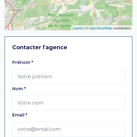
Leaflet
| ©
OpenStreetMap
contributors
Contacter l'agence
Laissez ce champ vide
Prénom
*
Nom
*
Email
*