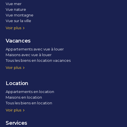
Vue mer
Vue nature
Vue montagne
Vue sur la ville
Vue parc
Vue fleuve
Vue lac
Vue marina / port
Voir plus
Vacances
Appartements avec vue à louer
Maisons avec vue à louer
Tous les biens en location vacances
Voir plus
Location
Appartements en location
Maisons en location
Tous les biens en location
Voir plus
Services