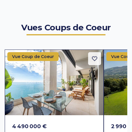
Vues Coups de Coeur
Vue Coup de Coeur
Vue Coup
4 490 000 €
2 990 