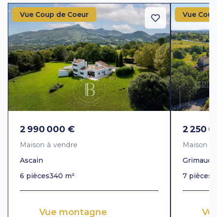
Vue Coup de Coeur
Vue Coup
2 990 000 €
2 250 0
Maison à vendre
Maison à
Ascain
Grimaud
6 pièces
340 m²
7 pièces
3
Vue montagne
Vue