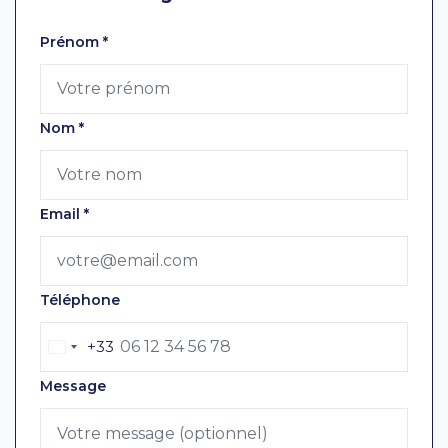
Laissez ce champ vide
Prénom
*
Nom
*
Email
*
Téléphone
+33
Message