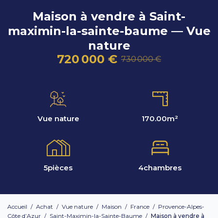
Maison à vendre à Saint-
maximin-la-sainte-baume — Vue
nature
720 000 €
730 000 €
Vue nature
170.00
m²
5
pièces
4
chambres
Accueil
/
Achat
/
Vue nature
/
Maison
/
France
/
Provence-Alpes-
Côte d’Azur
/
Saint-Maximin-la-Sainte-Baume
/
Maison à vendre à