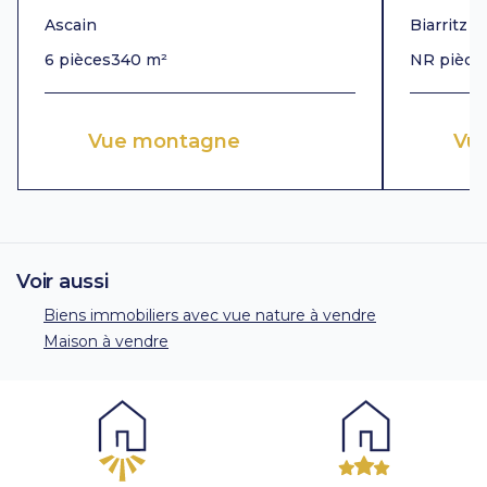
Ascain
Biarritz
6 pièces
340 m²
NR pièce
Vue montagne
Vu
Voir aussi
Biens immobiliers avec vue nature à vendre
Maison à vendre