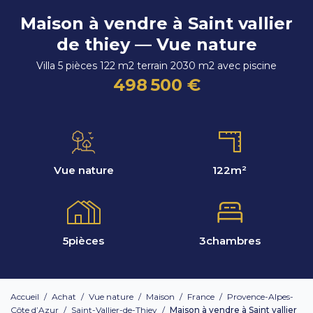
Maison à vendre à Saint vallier
de thiey — Vue nature
Villa 5 pièces 122 m2 terrain 2030 m2 avec piscine
498 500 €
Vue nature
122
m²
5
pièces
3
chambres
Accueil
/
Achat
/
Vue nature
/
Maison
/
France
/
Provence-Alpes-
Côte d’Azur
/
Saint-Vallier-de-Thiey
/
Maison à vendre à Saint vallier