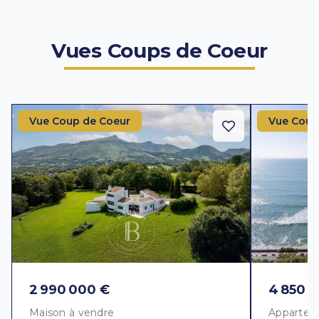
Vues Coups de Coeur
Vue Coup de Coeur
Vue Coup
2 990 000 €
4 850 
Maison à vendre
Appartem