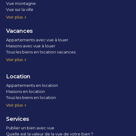
Vue montagne
Vue sur la ville
Vue parc
Vue fleuve
Vue lac
Vue marina / port
Voir plus
Vacances
Appartements avec vue à louer
Maisons avec vue à louer
Tous les biens en location vacances
Voir plus
Location
Appartements en location
Maisons en location
Tous les biens en location
Voir plus
Services
Publier un bien avec vue
Quelle est la valeur de la vue de votre bien ?