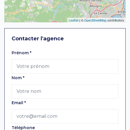
Leaflet
| ©
OpenStreetMap
contributors
Contacter l'agence
Laissez ce champ vide
Prénom
*
Nom
*
Email
*
Téléphone